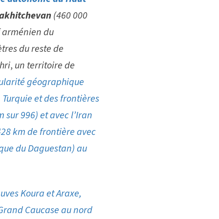
 Nakhitchevan
(460 000
if arménien du
tres du reste de
hri
,
un territoire de
cularité géographique
 Turquie et des frontières
sur 996) et avec l’Iran
428 km de frontière avec
lique du Daguestan) au
euves Koura et Araxe,
 Grand Caucase au nord