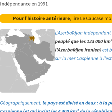
Indépendance en 1991
Pour l’histoire antérieure
, lire
Le Caucase mo
L’Azerbaïdjan indépendant
peuplé que les 123 000 km²
l’Azerbaïdjan iranien
)
est 
sur la mer Caspienne à l’est
Géographiquement,
le pays est divisé en deux : à la 
Caspienne (et qui inclut les 4 400 km² de la républ