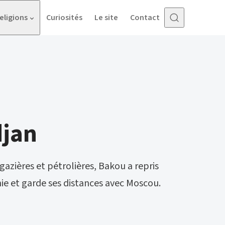
eligions
Curiosités
Le site
Contact
djan
gazières et pétrolières, Bakou a repris
nie et garde ses distances avec Moscou.