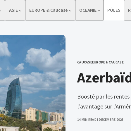
ASIE
EUROPE & Caucase
OCEANIE
PÔLES
R
CAUCASE
EUROPE & CAUCASE
CATEGORY
Azerbaï
Boosté par les rentes 
l’avantage sur l’Armé
PUBLISHED
14 MIN READ
1 DÉCEMBRE 2025