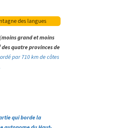
ntagne des langues
(
moins grand et moins
 des quatre provinces de
bordé par 710 km de côtes
.
partie qui borde la
ique autonome du Haut-