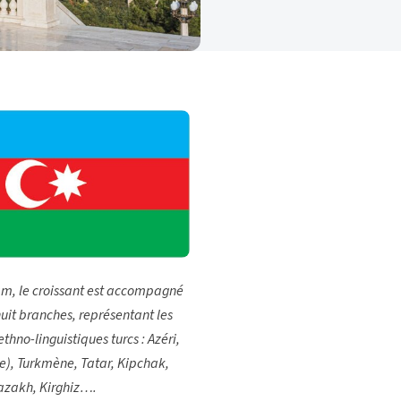
am, le croissant est accompagné
huit branches, représentant les
thno-linguistiques turcs : Azéri,
ie), Turkmène, Tatar, Kipchak,
azakh, Kirghiz….