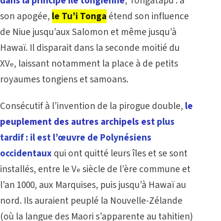
dans la principe île tongienne
, Tongatapu : à
son apogée,
le Tu’i Tonga
étend son influence
de Niue jusqu’aux Salomon et même jusqu’à
Hawaï. Il disparait dans la seconde moitié du
XV
, laissant notamment la place à de petits
e
royaumes tongiens et samoans.
Consécutif à l’invention de la pirogue double,
le
peuplement des autres archipels est
plus
tardif : il est l’œuvre de Polynésiens
occidentaux
qui ont quitté leurs îles et se sont
installés, entre le V
siècle de l’ère commune et
e
l’an 1000, aux Marquises, puis jusqu’à Hawaï au
nord. Ils auraient peuplé la Nouvelle-Zélande
(où la langue des Maori s’apparente au tahitien)