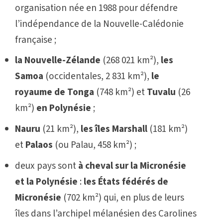
organisation née en 1988 pour défendre
l’indépendance de la
Nouvelle-Calédonie
française ;
la Nouvelle-Zélande
(268 021 km²),
les
Samoa
(occidentales, 2 831 km²),
le
royaume de Tonga
(748 km²) et
Tuvalu
(26
km²)
en Polynésie
;
Nauru
(21 km²),
les îles Marshall
(181 km²)
et
Palaos
(ou Palau, 458 km²) ;
deux pays sont
à cheval sur la Micronésie
et la Polynésie
:
les États fédérés de
Micronésie
(702 km²) qui, en plus de leurs
îles dans l’archipel mélanésien des Carolines