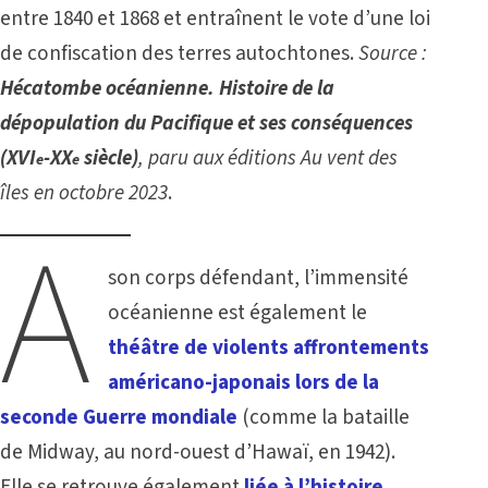
entre 1840 et 1868 et entraînent le vote d’une loi
de confiscation des terres autochtones.
Source :
Hécatombe océanienne. Histoire de la
dépopulation du Pacifique et ses conséquences
(XVI
-XX
siècle)
, paru aux éditions Au vent des
e
e
îles en octobre 2023
.
A
son corps défendant, l’immensité
océanienne est également le
théâtre de violents affrontements
américano-japonais lors de la
seconde Guerre mondiale
(comme la bataille
de Midway, au nord-ouest d’Hawaï, en 1942).
Elle se retrouve également
liée à l’histoire