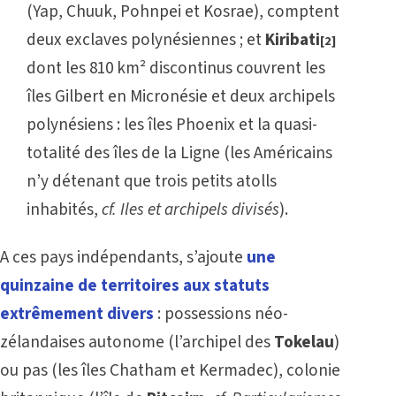
(Yap, Chuuk, Pohnpei et Kosrae), comptent
deux exclaves polynésiennes ; et
Kiribati
[2]
dont les 810 km² discontinus couvrent les
îles Gilbert en Micronésie et deux archipels
polynésiens : les îles Phoenix et la quasi-
totalité des îles de la Ligne (les Américains
n’y détenant que trois petits atolls
inhabités,
cf.
Iles et archipels divisés
).
A ces pays indépendants,
s’ajoute
une
quinzaine de territoires aux statuts
extrêmement divers
: possessions néo-
zélandaises autonome (l’archipel des
Tokelau
)
ou pas (les îles Chatham et Kermadec), colonie