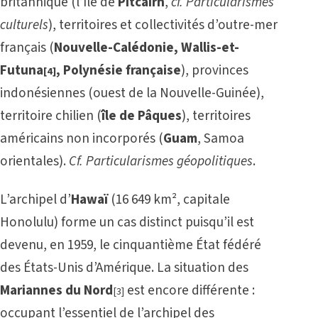
britannique (l’île de
Pitcairn
,
cf.
Particularismes
culturels
), territoires et collectivités d’outre-mer
français (
Nouvelle-Calédonie, Wallis-et-
Futuna
, Polynésie française
), provinces
[4]
indonésiennes (ouest de la Nouvelle-Guinée),
territoire chilien (
île de Pâques
), territoires
américains non incorporés (
Guam
,
Samoa
orientales
).
Cf.
Particularismes géopolitiques
.
L’archipel d’
Hawaï
(16 649 km², capitale
Honolulu) forme un cas distinct puisqu’il est
devenu, en 1959, le cinquantième État fédéré
des États-Unis d’Amérique. La situation des
Mariannes du Nord
est encore différente :
[3]
occupant l’essentiel de l’archipel des