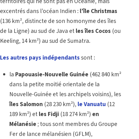
territoires qui ne sont pas en Océanie, mais
excentrés dans l’océan Indien :
l’île Christmas
(136 km², distincte de son homonyme des îles
de la Ligne) au sud de Java et
les îles Cocos
(ou
Keeling, 14 km²) au sud de Sumatra.
Les autres pays indépendants
sont :
la
Papouasie-Nouvelle Guinée
(462 840 km²
dans la petite moitié orientale de la
Nouvelle-Guinée et les archipels voisins), les
îles Salomon
(28 230 km²),
le Vanuatu
(12
189 km²) et
les Fidji
(18 274 km²)
en
Mélanésie
; tous sont membres du Groupe
Fer de lance mélanésien (GFLM),