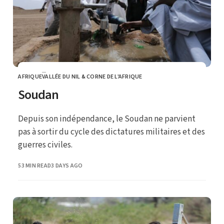
AFRIQUE
VALLÉE DU NIL & CORNE DE L'AFRIQUE
CATEGORY
Soudan
Depuis son indépendance, le Soudan ne parvient
pas à sortir du cycle des dictatures militaires et des
guerres civiles.
PUBLISHED
53 MIN READ
3 DAYS AGO