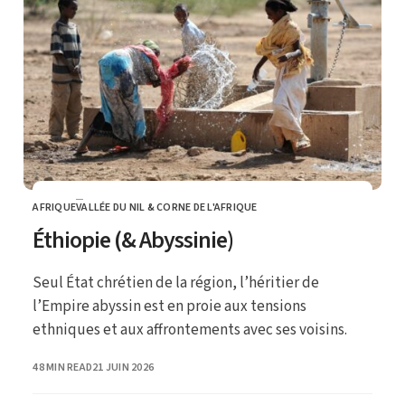
AFRIQUE
VALLÉE DU NIL & CORNE DE L'AFRIQUE
CATEGORY
Éthiopie (& Abyssinie)
Seul État chrétien de la région, l’héritier de
l’Empire abyssin est en proie aux tensions
ethniques et aux affrontements avec ses voisins.
PUBLISHED
48 MIN READ
21 JUIN 2026