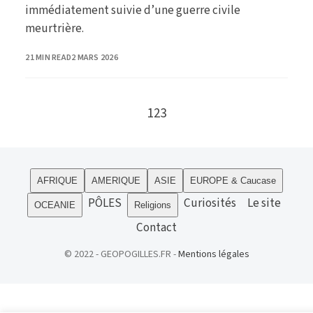
immédiatement suivie d’une guerre civile
meurtrière.
PUBLISHED
21 MIN READ
2 MARS 2026
Go to the next page
1
2
3
AFRIQUE
AMERIQUE
ASIE
EUROPE & Caucase
PÔLES
Curiosités
Le site
OCEANIE
Religions
Contact
© 2022 - GEOPOGILLES.FR -
Mentions légales