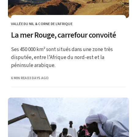
VALLÉE DU NIL & CORNE DE L'AFRIQUE
CATEGORY
La mer Rouge, carrefour convoité
Ses 450 000 km² sont situés dans une zone très
disputée, entre l’Afrique du nord-est et la
péninsule arabique.
PUBLISHED
6 MIN READ
3 DAYS AGO