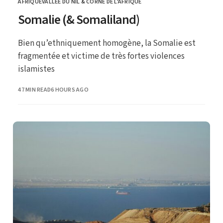
AFRIQUE
VALLÉE DU NIL & CORNE DE L'AFRIQUE
CATEGORY
Somalie (& Somaliland)
Bien qu’ethniquement homogène, la Somalie est
fragmentée et victime de très fortes violences
islamistes
PUBLISHED
47 MIN READ
6 HOURS AGO