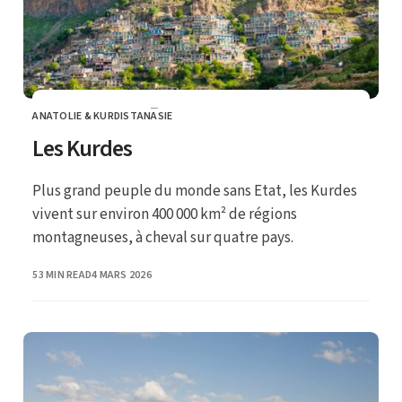
ANATOLIE & KURDISTAN
ASIE
CATEGORY
Les Kurdes
Plus grand peuple du monde sans Etat, les Kurdes
vivent sur environ 400 000 km² de régions
montagneuses, à cheval sur quatre pays.
PUBLISHED
53 MIN READ
4 MARS 2026