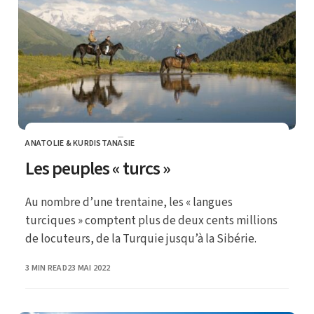
ANATOLIE & KURDISTAN
ASIE
CATEGORY
Les peuples « turcs »
Au nombre d’une trentaine, les « langues
turciques » comptent plus de deux cents millions
de locuteurs, de la Turquie jusqu’à la Sibérie.
PUBLISHED
3 MIN READ
23 MAI 2022