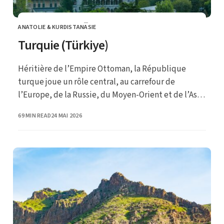
ANATOLIE & KURDISTAN
ASIE
CATEGORY
Turquie (Türkiye)
Héritière de l’Empire Ottoman, la République
turque joue un rôle central, au carrefour de
l’Europe, de la Russie, du Moyen-Orient et de l’Asie
centrale.
PUBLISHED
69 MIN READ
24 MAI 2026