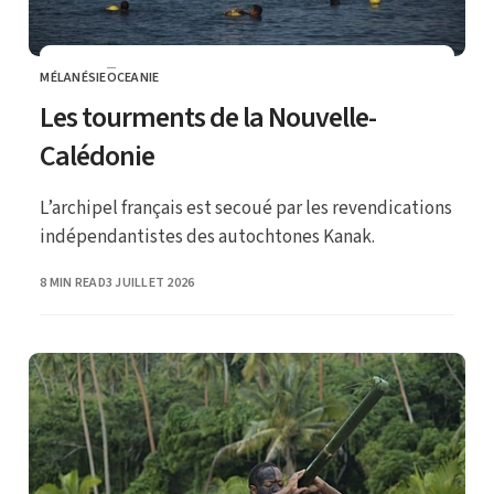
MÉLANÉSIE
OCEANIE
CATEGORY
Les tourments de la Nouvelle-
Calédonie
L’archipel français est secoué par les revendications
indépendantistes des autochtones Kanak.
PUBLISHED
8 MIN READ
3 JUILLET 2026