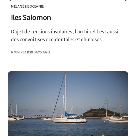
MÉLANÉSIE
OCEANIE
CATEGORY
Iles Salomon
Objet de tensions insulaires, l’archipel l’est aussi
des convoitises occidentales et chinoises.
PUBLISHED
6 MIN READ
28 DAYS AGO