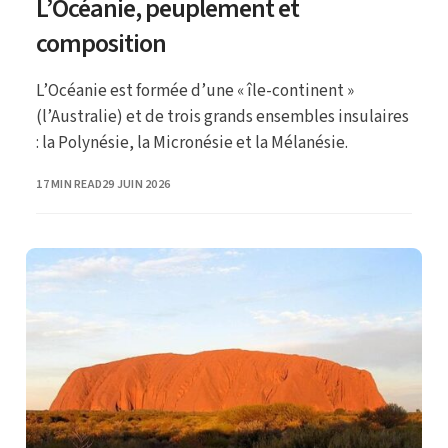
L’Océanie, peuplement et
composition
L’Océanie est formée d’une « île-continent »
(l’Australie) et de trois grands ensembles insulaires
: la Polynésie, la Micronésie et la Mélanésie.
PUBLISHED
17 MIN READ
29 JUIN 2026