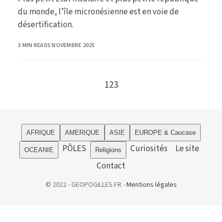
du monde, l’île micronésienne est en voie de
désertification.
PUBLISHED
3 MIN READ
5 NOVEMBRE 2025
Go to the next page
1
2
3
AFRIQUE
AMERIQUE
ASIE
EUROPE & Caucase
PÔLES
Curiosités
Le site
OCEANIE
Religions
Contact
© 2022 - GEOPOGILLES.FR -
Mentions légales