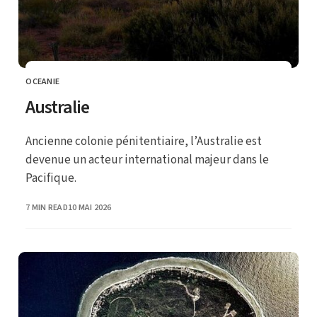
OCEANIE
CATEGORY
Australie
Ancienne colonie pénitentiaire, l’Australie est
devenue un acteur international majeur dans le
Pacifique.
PUBLISHED
7 MIN READ
10 MAI 2026