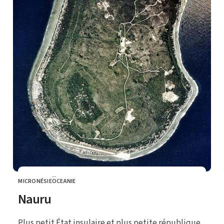
MICRONÉSIE
OCEANIE
CATEGORY
Nauru
Plus petit État insulaire et plus petite république