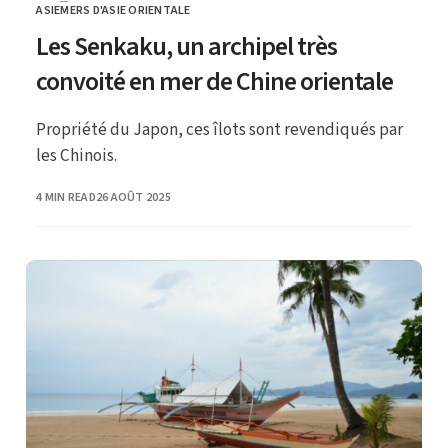
ASIE
MERS D'ASIE ORIENTALE
CATEGORY
Les Senkaku, un archipel très
convoité en mer de Chine orientale
Propriété du Japon, ces îlots sont revendiqués par
les Chinois.
PUBLISHED
4 MIN READ
26 AOÛT 2025