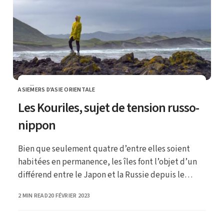
ASIE
MERS D'ASIE ORIENTALE
CATEGORY
Les Kouriles, sujet de tension russo-
nippon
Bien que seulement quatre d’entre elles soient
habitées en permanence, les îles font l’objet d’un
différend entre le Japon et la Russie depuis le
XVIIIe siècle.
PUBLISHED
2 MIN READ
20 FÉVRIER 2023