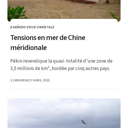
ASIE
MERS D'ASIE ORIENTALE
CATEGORY
Tensions en mer de Chine
méridionale
Pékin revendique la quasi-totalité d’une zone de
3,5 millions de km², bordée par cinq autres pays.
PUBLISHED
11 MIN READ
27 AVRIL 2025