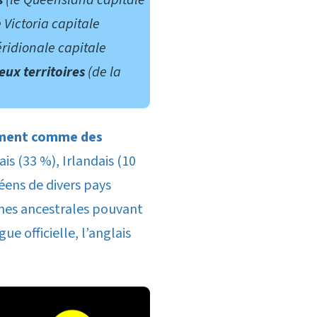
s
(le Queensland capitale
 Victoria capitale
éridionale capitale
eux territoires
(de la
uement comme des
ais (33 %), Irlandais (10
péens de divers pays
ines ancestrales pouvant
e officielle, l’anglais