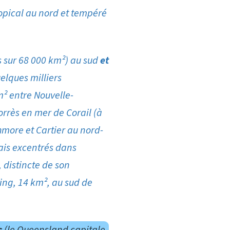
ropical au nord et tempéré
s sur 68 000 km²) au sud
et
elques milliers
m² entre Nouvelle-
orrès en mer de Corail (à
hmore et Cartier au nord-
mais excentrés dans
 distincte de son
ling, 14 km², au sud de