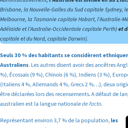
Administrativement,
l’Australie est divisée en six État
Brisbane, la Nouvelle-Galles du Sud capitale Sydney, le
Melbourne, la Tasmanie capitale Hobart, l’Australie-M
Adélaïde et l’Australie-Occidentale capitale Perth)
et d
capitale et du Nord, capitale Darwin).
Seuls 30 % des habitants se considèrent ethniq
Australiens
. Les autres disent avoir des ancêtres Angl
%), Écossais (9 %), Chinois (6 %), Indiens (3 %), Euro
(Italiens 4 %, Allemands 4 %, Grecs 2 %…), deux orig
être déclarées lors des recensements. A défaut de langu
australien est la langue nationale
de facto
.
Représentant environ 3,7 % de la population,
les