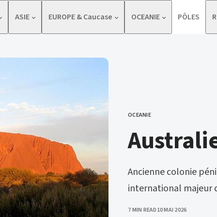
ASIE
EUROPE & Caucase
OCEANIE
PÔLES
R
OCEANIE
CATEGORY
Australi
Ancienne colonie pénit
international majeur d
PUBLISHED
7 MIN READ
10 MAI 2026