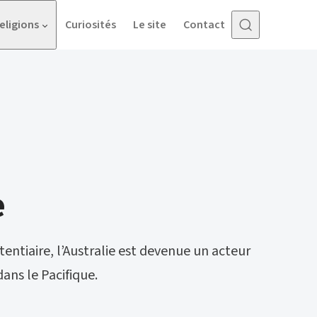
eligions
Curiosités
Le site
Contact
e
entiaire, l’Australie est devenue un acteur
ans le Pacifique.