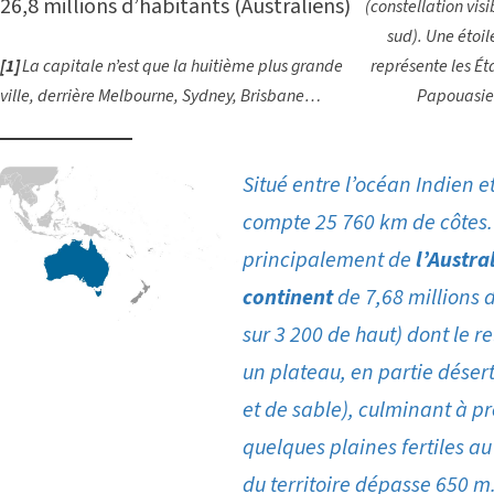
26,8 millions d’habitants (Australiens)
(constellation vi
sud). Une étoil
[1
]
La capitale n’est que la huitième plus grande
représente les Éta
ville, derrière Melbourne, Sydney, Brisbane…
Papouasie
Situé entre l’océan Indien et
compte 25 760 km de côtes. 
principalement de
l’Austra
continent
de 7,68 millions 
sur 3 200 de haut) dont le r
un plateau, en partie désert
et de sable), culminant à p
quelques plaines fertiles au
du territoire dépasse 650 m.