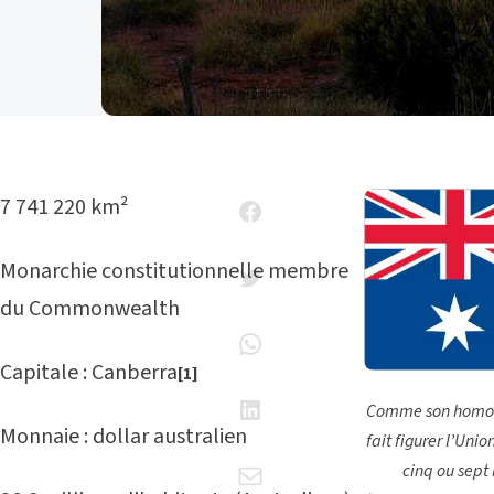
7 741 220 km²
Monarchie constitutionnelle membre
du Commonwealth
Capitale : Canberra
[1]
Comme son homolo
Monnaie : dollar australien
fait figurer l’Unio
cinq ou sept