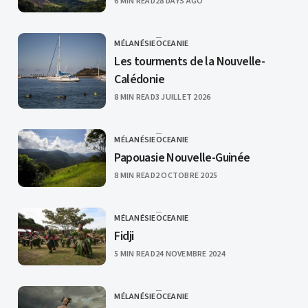
PUBLISHED
6 MIN READ
28 DAYS AGO
MÉLANÉSIE
OCEANIE
CATEGORY
Les tourments de la Nouvelle-
Calédonie
PUBLISHED
8 MIN READ
3 JUILLET 2026
MÉLANÉSIE
OCEANIE
CATEGORY
Papouasie Nouvelle-Guinée
PUBLISHED
8 MIN READ
2 OCTOBRE 2025
MÉLANÉSIE
OCEANIE
CATEGORY
Fidji
PUBLISHED
5 MIN READ
24 NOVEMBRE 2024
MÉLANÉSIE
OCEANIE
CATEGORY