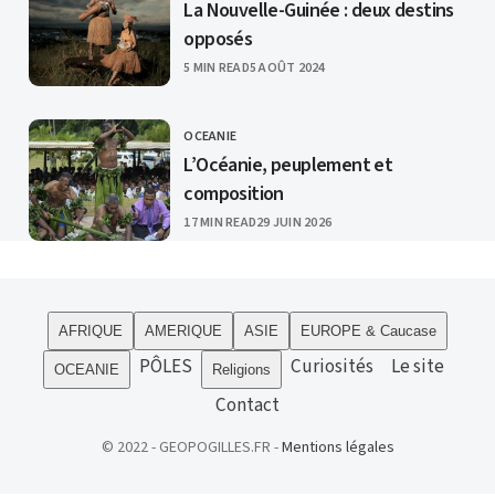
La Nouvelle-Guinée : deux destins
opposés
PUBLISHED
5 MIN READ
5 AOÛT 2024
OCEANIE
CATEGORY
L’Océanie, peuplement et
composition
PUBLISHED
17 MIN READ
29 JUIN 2026
AFRIQUE
AMERIQUE
ASIE
EUROPE & Caucase
PÔLES
Curiosités
Le site
OCEANIE
Religions
Contact
© 2022 - GEOPOGILLES.FR -
Mentions légales