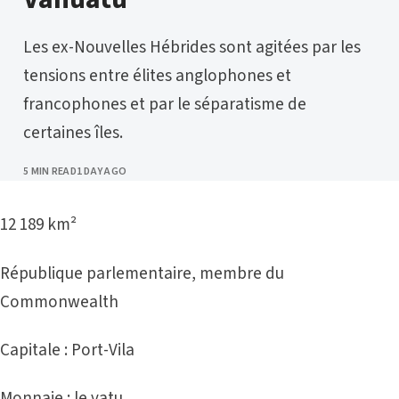
Les ex-Nouvelles Hébrides sont agitées par les
tensions entre élites anglophones et
francophones et par le séparatisme de
certaines îles.
PUBLISHED
5 MIN READ
1 DAY AGO
12 189 km²
République parlementaire, membre du
Commonwealth
Capitale : Port-Vila
Monnaie : le vatu