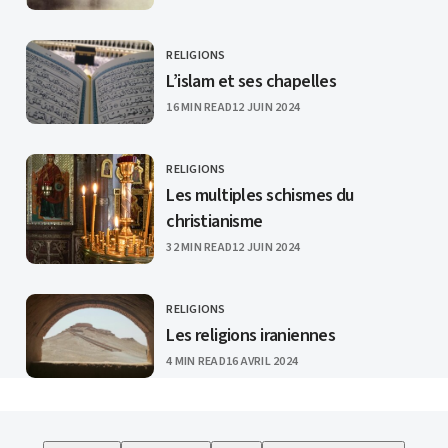
RELIGIONS
CATEGORY
L’islam et ses chapelles
PUBLISHED
16 MIN READ
12 JUIN 2024
RELIGIONS
CATEGORY
Les multiples schismes du
christianisme
PUBLISHED
32 MIN READ
12 JUIN 2024
RELIGIONS
CATEGORY
Les religions iraniennes
PUBLISHED
4 MIN READ
16 AVRIL 2024