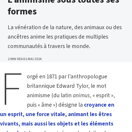
formes
La vénération de la nature, des animaux ou des
ancêtres anime les pratiques de multiples
communautés à travers le monde.
PUBLISHED
2 MIN READ
1 MAI 2024
F
orgé en 1871 par l’anthropologue
britannique Edward Tylor, le mot
animisme (du latin
animus
, « esprit »,
puis « âme ») désigne la
croyance en
un esprit, une force vitale, animant les êtres
vivants, mais aussi les objets et les éléments