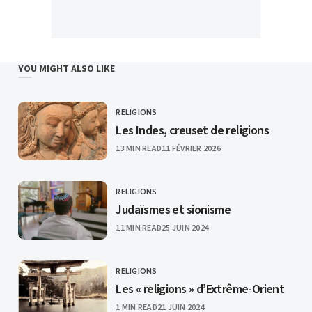
YOU MIGHT ALSO LIKE
RELIGIONS
CATEGORY
Les Indes, creuset de religions
PUBLISHED
13 MIN READ
11 FÉVRIER 2026
RELIGIONS
CATEGORY
Judaïsmes et sionisme
PUBLISHED
11 MIN READ
25 JUIN 2024
RELIGIONS
CATEGORY
Les « religions » d’Extrême-Orient
PUBLISHED
1 MIN READ
21 JUIN 2024