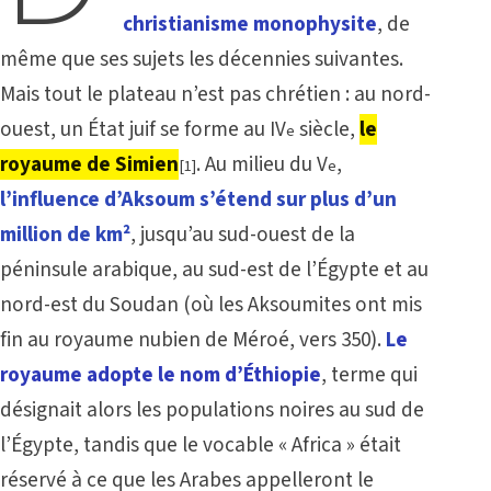
christianisme monophysite
, de
même que ses sujets les décennies suivantes.
Mais tout le plateau n’est pas chrétien : au nord-
ouest, un État juif se forme au IV
siècle,
le
e
royaume de Simien
. Au milieu du V
,
[1]
e
l’influence d’Aksoum s’étend sur plus d’un
million de km²
, jusqu’au sud-ouest de la
péninsule arabique, au sud-est de l’Égypte et au
nord-est du Soudan (où les Aksoumites ont mis
fin au royaume nubien de Méroé, vers 350).
L
e
royaume adopte le nom d’Éthiopie
, terme qui
désignait alors les populations noires au sud de
l’Égypte, tandis que le vocable « Africa » était
réservé à ce que les Arabes appelleront le