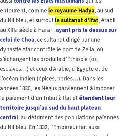
aussi
contre les États musulmans
qui les
entourent, comme
le royaume Hadya
, au sud
du Nil bleu, et surtout
le s
ultanat d’Ifat
, établi
au XIII
siècle à Harar :
ayant pris le dessus sur
e
celui de Choa
, ce sultanat dirigé par une
dynastie Afar contrôle le port de Zeila, où
s’échangent les produits d’Éthiopie (or,
esclaves…) et ceux d’Arabie, d’Égypte et de
l’océan Indien (épices, perles…). Dans les
années 1330, les Négus parviennent à imposer
le paiement d’un tribut à Ifat et
étendent leur
territoire jusqu’au sud du haut plateau
central
, au détriment des populations païennes
du Nil bleu. En 1332, l’Empereur fait aussi