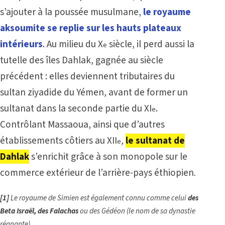
s’ajouter à la poussée musulmane,
le royaume
aksoumite se replie sur les hauts plateaux
intérieurs
. Au milieu du X
siècle, il perd aussi la
e
tutelle des îles Dahlak, gagnée au siècle
précédent : elles deviennent tributaires du
sultan ziyadide du Yémen, avant de former un
sultanat dans la seconde partie du XI
.
e
Contrôlant Massaoua, ainsi que d’autres
établissements côtiers au XII
,
le sultanat de
e
Dahlak
s’enrichit grâce à son monopole sur le
commerce extérieur de l’arrière-pays éthiopien
.
[1]
Le royaume de Simien est également connu comme celui
des
Beta Israël, des Falachas
ou des Gédéon (le nom de sa dynastie
régnante).