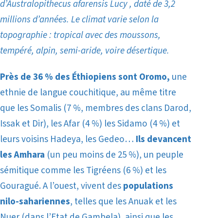
d’Australopithecus afarensis
Lucy , daté de 3,2
millions d’années. Le climat varie selon la
topographie : tropical avec des moussons,
tempéré, alpin, semi-aride, voire désertique.
Près de 36 % des Éthiopiens sont Oromo,
une
ethnie de langue couchitique, au même titre
que les Somalis (7 %, membres des clans Darod,
Issak et Dir), les Afar (4 %) les Sidamo (4 %) et
leurs voisins Hadeya, les Gedeo…
Ils devancent
les Amhara
(un peu moins de 25 %), un peuple
sémitique comme les Tigréens (6 %)
et les
Gouragué. A l’ouest, vivent des
populations
nilo-sahariennes
, telles que les Anuak et les
Nuer (dans l’Etat de Gambela), ainsi que les