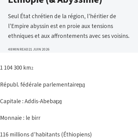
Seul État chrétien de la région, l’héritier de
l’Empire abyssin est en proie aux tensions
ethniques et aux affrontements avec ses voisins.
PUBLISHED
48 MIN READ
21 JUIN 2026
1 104 300 km
2
Républ. fédérale parlementaire
[
1]
Capitale : Addis-Abeba
[2]
Monnaie : le birr
116 millions d’habitants (Éthiopiens)