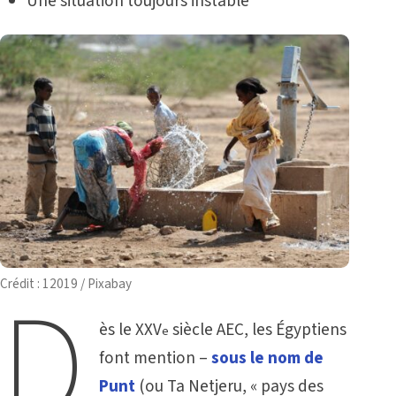
Une situation toujours instable
D
Crédit : 12019 / Pixabay
ès le XXV
siècle AEC, les Égyptiens
e
font mention –
sous le nom de
Punt
(ou Ta Netjeru, « pays des