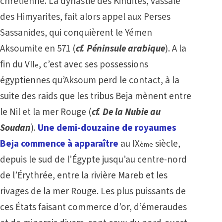
chrétienne. La dynastie des Kindites, vassale
des Himyarites, fait alors appel aux Perses
Sassanides, qui conquièrent le Yémen
Aksoumite en 571 (
cf. Péninsule arabique
). A la
fin du VII
, c’est avec ses possessions
e
égyptiennes qu’Aksoum perd le contact, à la
suite des raids que les tribus Beja mènent entre
le Nil et la mer Rouge (
cf. De la Nubie au
Soudan
).
Une demi-douzaine de royaumes
Beja commence à apparaître
au IX
siècle,
ème
depuis le sud de l’Égypte jusqu’au centre-nord
de l’Érythrée, entre la rivière Mareb et les
rivages de la mer Rouge. Les plus puissants de
ces États faisant commerce d’or, d’émeraudes