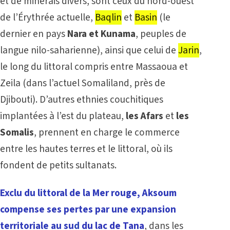
et de minerais divers, sont ceux du nord-ouest
de l’Érythrée actuelle,
Baqlin
et
Basin
(le
dernier en pays
Nara et Kunama
, peuples de
langue nilo-saharienne), ainsi que celui de
Jarin
,
le long du littoral compris entre Massaoua et
Zeila (dans l’actuel Somaliland, près de
Djibouti). D’autres ethnies couchitiques
implantées à l’est du plateau,
les Afars
et
les
Somalis
, prennent en charge le commerce
entre les hautes terres et le littoral, où ils
fondent de petits sultanats.
Exclu du littoral de la Mer rouge, Aksoum
compense ses pertes par une expansion
territoriale au su
d
du lac de Tana
, dans les