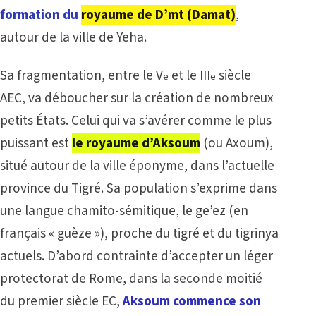
formation du
royaume de D’mt (Damat)
,
autour de la ville de Yeha.
Sa fragmentation, entre le V
et le III
siècle
e
e
AEC, va déboucher sur la création de nombreux
petits États. Celui qui va s’avérer comme le plus
puissant est
le royaume d’Aksoum
(ou Axoum),
situé autour de la ville éponyme, dans l’actuelle
province du Tigré. Sa population s’exprime dans
une langue chamito-sémitique, le ge’ez (en
français « guèze »), proche du tigré et du tigrinya
actuels. D’abord contrainte d’accepter un léger
protectorat de Rome, dans la seconde moitié
du premier siècle EC,
Aksoum commence son