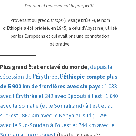
l’entourent représentent la prospérité.
Provenant du grec
aithiops
(« visage brûlé »), le nom
d’Ethiopie a été préféré, en 1945, à celui d’Abyssinie, utilisé
par les Européens et qui avait pris une connotation
péjorative.
Plus grand État enclavé du monde
, depuis la
sécession de
l’Érythrée
,
l’Éthiopie compte plus
de 5 900 km de frontières avec six pays
: 1 033
avec l’Érythrée et 342 avec Djibouti à l’est ; 1 640
avec la Somalie (et le Somaliland) à l’est et au
sud-est ; 867 km avec le Kenya au sud ; 1 299
avec le Sud-Soudan à l’ouest et 744 km avec le
Soudan au nord-ouest
(les deux pays s’y