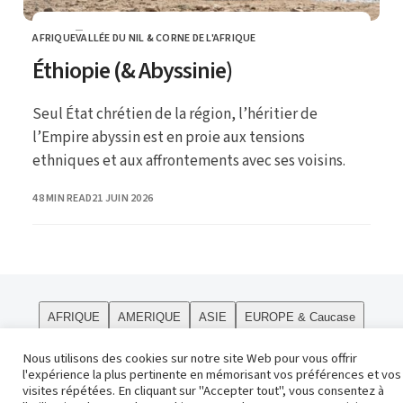
AFRIQUE
VALLÉE DU NIL & CORNE DE L'AFRIQUE
CATEGORY
Éthiopie (& Abyssinie)
Seul État chrétien de la région, l’héritier de
l’Empire abyssin est en proie aux tensions
ethniques et aux affrontements avec ses voisins.
PUBLISHED
48 MIN READ
21 JUIN 2026
AFRIQUE
AMERIQUE
ASIE
EUROPE & Caucase
PÔLES
Curiosités
Le site
OCEANIE
Religions
Nous utilisons des cookies sur notre site Web pour vous offrir
l'expérience la plus pertinente en mémorisant vos préférences et vos
Contact
visites répétées. En cliquant sur "Accepter tout", vous consentez à