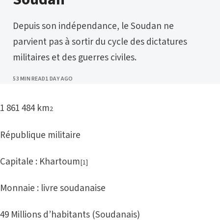
Depuis son indépendance, le Soudan ne
parvient pas à sortir du cycle des dictatures
militaires et des guerres civiles.
PUBLISHED
53 MIN READ
1 DAY AGO
1 861 484 km
2
République militaire
Capitale : Khartoum
[1]
Monnaie : livre soudanaise
49 Millions d’habitants (Soudanais)