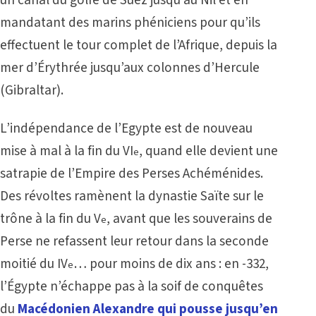
un canal du golfe de Suez jusqu’au Nil et en
mandatant des marins phéniciens pour qu’ils
effectuent le tour complet de l’Afrique, depuis la
mer d’Érythrée jusqu’aux colonnes d’Hercule
(Gibraltar).
L’indépendance de l’Egypte est de nouveau
mise à mal à la fin du VI
, quand elle devient une
e
satrapie de l’Empire des Perses Achéménides.
Des révoltes ramènent la dynastie Saïte sur le
trône à la fin du V
, avant que les souverains de
e
Perse ne refassent leur retour dans la seconde
moitié du IV
… pour moins de dix ans : en -332,
e
l’Égypte n’échappe pas à la soif de conquêtes
du
Macédonien Alexandre qui pousse jusqu’en