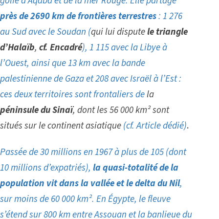
golfe d’Aqaba et de la mer Rouge. Elle partage
près de 2690 km de frontières terrestres
: 1 276
au Sud avec le Soudan (
qui lui dispute
le triangle
d’Halaïb
,
cf. Encadré
), 1 115 avec la Libye à
l’Ouest, ainsi que 13 km avec la bande
palestinienne de Gaza et 208 avec Israël à l’Est :
ces deux territoires sont frontaliers de
la
péninsule du Sinaï
, dont les 56 000 km² sont
situés sur le continent asiatique
(
cf. Article dédié
)
.
Passée de 30 millions en 1967 à plus de 105 (dont
10 millions d’expatriés),
la quasi-totalité de la
population vit dans la vallée et le delta du Nil
,
sur moins de 60 000 km². En Égypte, le fleuve
s’étend sur 800 km entre Assouan et la banlieue du