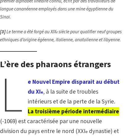
premier alphabet linéaire connu, écrit par des travailleurs de
langue cananéenne employés dans une mine égyptienne du
Sinaï.
[3]
Le terme a été forgé au XIX
siècle pour qualifier neuf groupes
e
ethniques d’origine égéenne, italienne, anatolienne et libyenne
.
L’ère des pharaons étrangers
L
e Nouvel Empire disparait au début
du XI
, à la suite de troubles
e
intérieurs et de la perte de la Syrie.
La troisième période intermédiaire
(-1069) est caractérisée par une nouvelle
division du pays entre le nord (XXI
dynastie) et
e