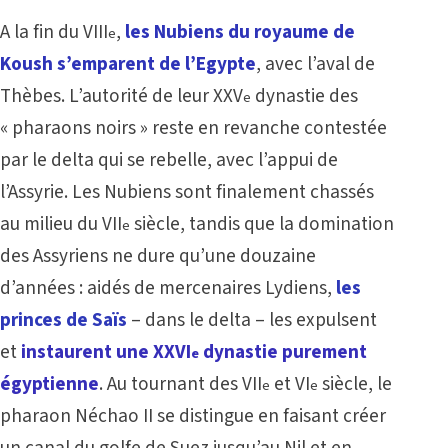
A la fin du VIII
,
les Nubiens du royaume de
e
Koush s’emparent de l’Egypte
, avec l’aval de
Thèbes. L’autorité de leur XXV
dynastie des
e
« pharaons noirs » reste en revanche contestée
par le delta qui se rebelle, avec l’appui de
l’Assyrie. Les Nubiens sont finalement chassés
au milieu du VII
siècle, tandis que la domination
e
des Assyriens ne dure qu’une douzaine
d’années : aidés de mercenaires Lydiens,
les
princes de Saïs
– dans le delta – les expulsent
et
instaurent une XXVI
dynastie purement
e
égyptienne
. Au tournant des VII
et VI
siècle, le
e
e
pharaon Néchao II se distingue en faisant créer