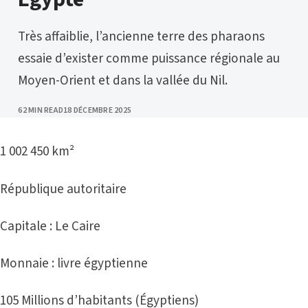
Très affaiblie, l’ancienne terre des pharaons
essaie d’exister comme puissance régionale au
Moyen-Orient et dans la vallée du Nil.
PUBLISHED
62 MIN READ
18 DÉCEMBRE 2025
1 002 450 km²
République autoritaire
Capitale : Le Caire
Monnaie : livre égyptienne
105 Millions d’habitants (Égyptiens)