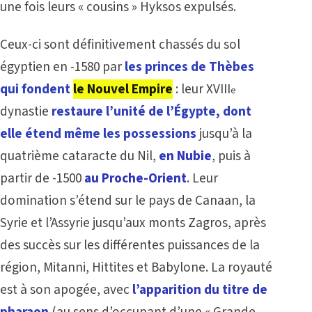
une fois leurs « cousins » Hyksos expulsés.
Ceux-ci sont définitivement chassés du sol
égyptien en -1580 par
les princes de Thèbes
qui fondent
le Nouvel Empire
: leur XVIII
e
dynastie
restaure l’unité de l’Égypte, dont
elle étend même les possession
s
jusqu’à la
quatrième cataracte du Nil,
en Nubie
, puis à
partir de -1500
au Proche-Orient
. Leur
domination s’étend sur le pays de Canaan, la
Syrie et l’Assyrie jusqu’aux monts Zagros, après
des succès sur les différentes puissances de la
région, Mitanni, Hittites et Babylone. La royauté
est à son apogée, avec
l’apparition du titre de