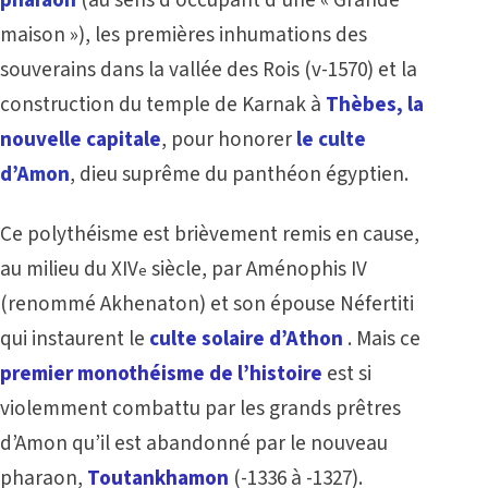
pharaon
(au sens d’occupant d’une « Grande
maison »), les premières inhumations des
souverains dans la vallée des Rois (v-1570) et la
construction du temple de Karnak à
Thèbes, la
nouvelle capitale
, pour honorer
le culte
d’Amon
, dieu suprême du panthéon égyptien.
Ce polythéisme est brièvement remis en cause,
au milieu du XIV
siècle, par Aménophis IV
e
(renommé Akhenaton) et son épouse Néfertiti
qui instaurent le
culte solaire d’Athon
. Mais ce
premier monothéisme de l’histoire
est si
violemment combattu par les grands prêtres
d’Amon qu’il est abandonné par le nouveau
pharaon,
Toutankhamon
(-1336 à -1327).