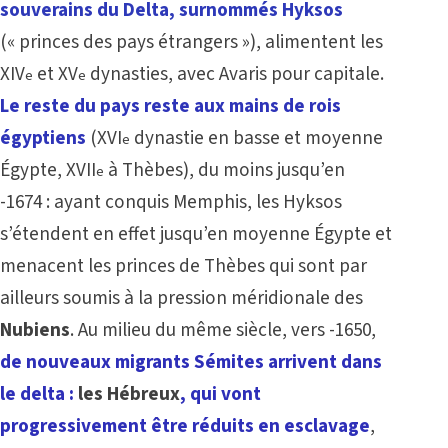
souverains du Delta, surnommés Hyksos
(« princes des pays étrangers »), alimentent les
XIV
et XV
dynasties, avec Avaris pour capitale.
e
e
Le reste du pays reste aux mains de rois
égyptiens
(XVI
dynastie en basse et moyenne
e
Égypte, XVII
à Thèbes), du moins jusqu’en
e
-1674 : ayant conquis Memphis, les Hyksos
s’étendent en effet jusqu’en moyenne Égypte et
menacent les princes de Thèbes qui sont par
ailleurs soumis à la pression méridionale des
Nubiens
. Au milieu du même siècle, vers -1650,
de nouveaux migrants Sémites arrivent dans
le delta :
les Hébreux
, qui vont
progressivement être réduits en esclavage
,