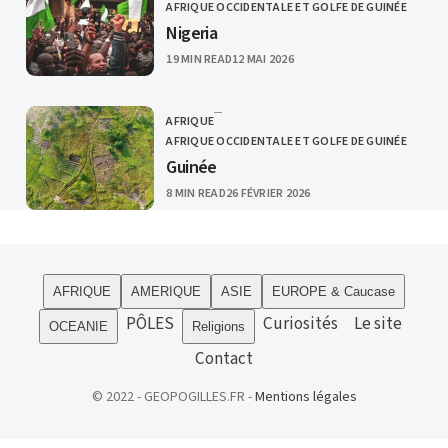
CATEGORY
AFRIQUE OCCIDENTALE ET GOLFE DE GUINÉE
Nigeria
PUBLISHED
19 MIN READ
12 MAI 2026
AFRIQUE
CATEGORY
AFRIQUE OCCIDENTALE ET GOLFE DE GUINÉE
Guinée
PUBLISHED
8 MIN READ
26 FÉVRIER 2026
AFRIQUE
AMERIQUE
ASIE
EUROPE & Caucase
PÔLES
Curiosités
Le site
OCEANIE
Religions
Contact
© 2022 - GEOPOGILLES.FR -
Mentions légales