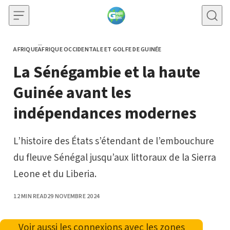
Skip to content
AFRIQUE
AFRIQUE OCCIDENTALE ET GOLFE DE GUINÉE
CATEGORY
La Sénégambie et la haute
Guinée avant les
indépendances modernes
L’histoire des États s’étendant de l’embouchure
du fleuve Sénégal jusqu’aux littoraux de la Sierra
Leone et du Liberia.
PUBLISHED
12 MIN READ
29 NOVEMBRE 2024
Voir aussi les connexions avec les zones