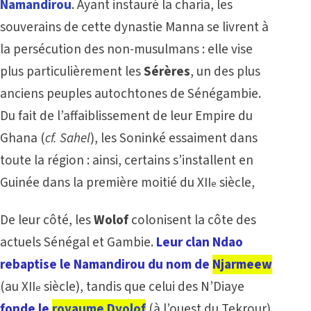
Namandirou
. Ayant instauré la charia, les
souverains de cette dynastie Manna se livrent à
la persécution des non-musulmans : elle vise
plus particulièrement les
Sérères
, un des plus
anciens peuples autochtones de Sénégambie.
Du fait de l’affaiblissement de leur Empire du
Ghana (
cf.
Sahel
), les Soninké essaiment dans
toute la région : ainsi, certains s’installent en
Guinée dans la première moitié du XII
siècle,
e
De leur côté, les
Wolof
colonisent la côte des
actuels Sénégal et Gambie.
Leur clan Ndao
rebaptise le Namandirou du nom de
Njarmeew
(au XII
siècle), tandis que celui des N’Diaye
e
fonde le
royaume Dyolof
(à l’ouest du Tekrour)