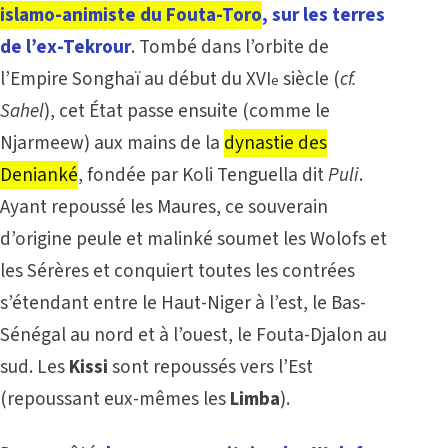
islamo-animiste du Fouta-Toro
, sur les terres
de l’ex-Tekrour
. Tombé dans l’orbite de
l’Empire Songhaï au début du XVI
siècle (
cf.
e
Sahel
), cet État passe ensuite (comme le
Njarmeew) aux mains de la
dynastie des
Denianké
, fondée par Koli Tenguella dit
Puli
.
Ayant repoussé les Maures, ce souverain
d’origine peule et malinké soumet les Wolofs et
les Sérères et conquiert toutes les contrées
s’étendant entre le Haut-Niger à l’est, le Bas-
Sénégal au nord et à l’ouest, le Fouta-Djalon au
sud. Les
Kissi
sont repoussés vers l’Est
(repoussant eux-mêmes les
Limba
).