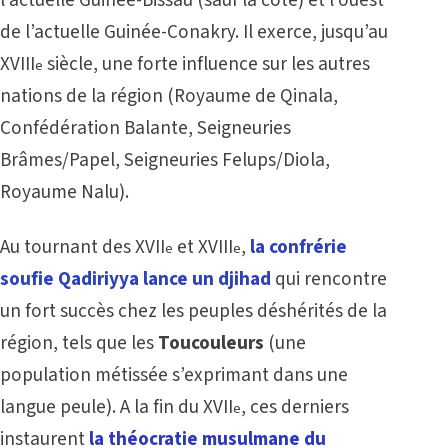
l’actuelle Guinée-Bissau (sauf la côte) et l’ouest
de l’actuelle Guinée-Conakry. Il exerce, jusqu’au
XVIII
siècle, une forte influence sur les autres
e
nations de la région (Royaume de Qinala,
Confédération Balante, Seigneuries
Brâmes/Papel, Seigneuries Felups/Diola,
Royaume Nalu).
Au tournant des XVII
et XVIII
,
la confrérie
e
e
soufie Qadiriyya lance un djihad
qui rencontre
un fort succès chez les peuples déshérités de la
région, tels que les
Toucouleurs
(une
population métissée s’exprimant dans une
langue peule). A la fin du XVII
, ces derniers
e
instaurent
la théocratie musulmane du