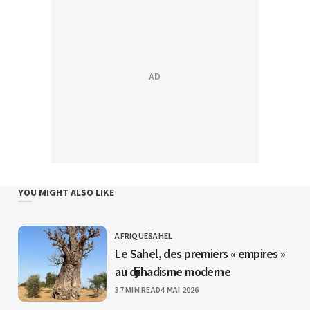
YOU MIGHT ALSO LIKE
AFRIQUE
SAHEL
CATEGORY
Le Sahel, des premiers « empires »
au djihadisme moderne
PUBLISHED
37 MIN READ
4 MAI 2026