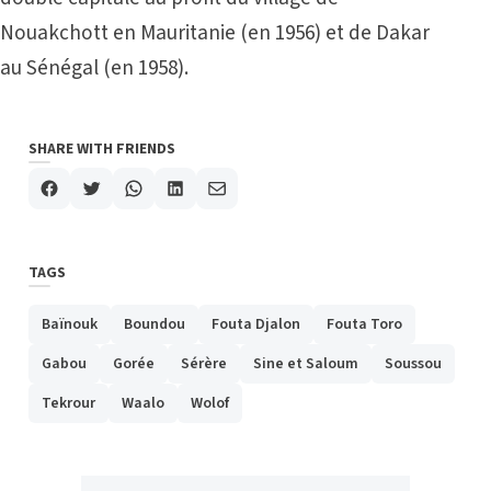
Nouakchott en Mauritanie (en 1956) et de Dakar
au Sénégal (en 1958).
SHARE WITH FRIENDS
TAGS
Baïnouk
Boundou
Fouta Djalon
Fouta Toro
Gabou
Gorée
Sérère
Sine et Saloum
Soussou
Tekrour
Waalo
Wolof