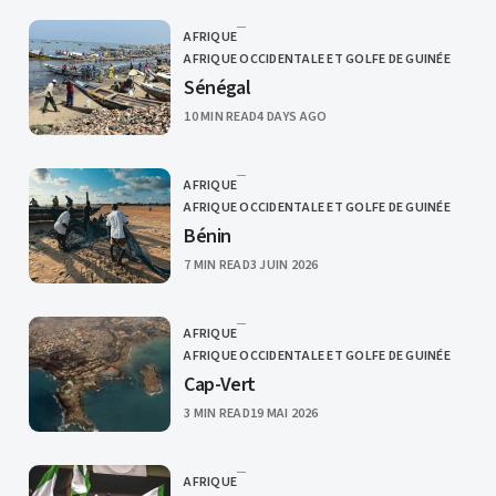
AFRIQUE
CATEGORY
AFRIQUE OCCIDENTALE ET GOLFE DE GUINÉE
Sénégal
PUBLISHED
10 MIN READ
4 DAYS AGO
AFRIQUE
CATEGORY
AFRIQUE OCCIDENTALE ET GOLFE DE GUINÉE
Bénin
PUBLISHED
7 MIN READ
3 JUIN 2026
AFRIQUE
CATEGORY
AFRIQUE OCCIDENTALE ET GOLFE DE GUINÉE
Cap-Vert
PUBLISHED
3 MIN READ
19 MAI 2026
AFRIQUE