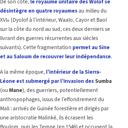
De son côté,
le royaume unitaire des Wolof se
désintègre en quatre royaumes
au milieu du
XVI
(Dyolof à l’intérieur, Waalo, Cayor et Baol
e
sur la côte du nord au sud, ces deux derniers se
livrant des guerres récurrentes aux siècles
suivants). Cette fragmentation
permet au Sine
et au Saloum de recouvrer leur indépendance
.
A la même époque,
l’intérieur de la Sierra-
Léone est submergé par l’invasion des
Sumba
(ou
Mane
), des guerriers, potentiellement
anthropophages, issus de l’effondrement du
Mali : arrivés de Guinée forestière et dirigés par
une aristocratie Malinké, ils écrasent les
Boulom, puis les Temne (en 1546) et occupent la