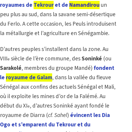
royaumes de
Tekrour
et de
Namandirou
un
peu plus au sud, dans la savane semi-désertique
du Ferlo. A cette occasion, les Peuls introduisent
la métallurgie et l’agriculture en Sénégambie.
D’autres peuples s’installent dans la zone. Au
VIII
siècle de l’ère commune, des
Soninké
(ou
e
Sarakolé
, membres du groupe Mandé)
fondent
le
royaume de Galam
, dans la vallée du fleuve
Sénégal aux confins des actuels Sénégal et Mali,
où il exploite les mines d’or de la Falémé. Au
début du XI
, d’autres
Soninké
ayant
fondé le
e
royaume de Diarra (
cf.
Sahel
)
évincent les Dia
Ogo et s’emparent du Tekrour et du