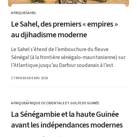
AFRIQUE
SAHEL
CATEGORY
Le Sahel, des premiers « empires »
au djihadisme moderne
Le Sahel s’étend de l’embouchure du fleuve
Sénégal (à la frontière sénégalo-mauritanienne) sur
l’Atlantique jusqu’au Darfour soudanais à l’est.
PUBLISHED
37 MIN READ
4 MAI 2026
AFRIQUE
AFRIQUE OCCIDENTALE ET GOLFE DE GUINÉE
CATEGORY
La Sénégambie et la haute Guinée
avant les indépendances modernes