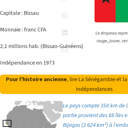
Capitale : Bissau
Monnaie : franc CFA
Le drapeau repre
rouge, jaune, ver
2,1 millions hab. (Bissao-Guinéens)
Indépendance en 1973
Pour l’histoire ancienne
, lire
La Sénégambie et la
indépendances
Le pays compte 350 km de li
partie provient des 88 îles et
Bijagos (2 624 km²) à l’emb