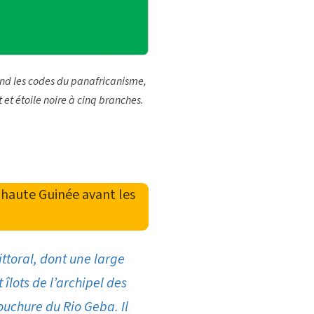
nd les codes du panafricanisme,
t et étoile noire à cinq branches.
 haute Guinée avant les
ttoral, dont une large
 îlots de l’archipel des
ouchure du Rio Geba. Il