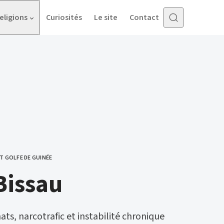
eligions
Curiosités
Le site
Contact
T GOLFE DE GUINÉE
Bissau
ats, narcotrafic et instabilité chronique