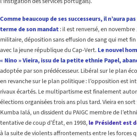
l’instigation des services portugais).
Comme beaucoup de ses successeurs, il n’aura pas le
terme de son mandat
: il est renversé, en novembre
militaire, déposition sans effusion de sang qui met fin
avec la jeune république du Cap-Vert.
Le nouvel hom
« Nino » Vieira, issu de la petite ethnie Papel, aba
adoptée par son prédécesseur. Libéral sur le plan éco
en revanche sur le plan politique : l’opposition est in
rivaux écartés. Le multipartisme est finalement autor
élections organisées trois ans plus tard. Vieira en sor
Kumba Ialá, un dissident du PAIGC membre de l’ethn
tentative de coup d’État, en 1998,
le Président est 
à la suite de violents affrontements entre les forces qu