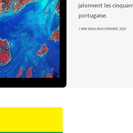
jalonnent les cinquan
portugaise.
PUBLISHED
7 MIN READ
28 NOVEMBRE 2025