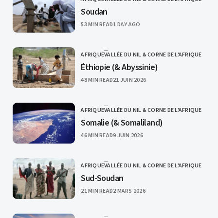
CATEGORY
Soudan
PUBLISHED
53 MIN READ
1 DAY AGO
AFRIQUE
VALLÉE DU NIL & CORNE DE L'AFRIQUE
CATEGORY
Éthiopie (& Abyssinie)
PUBLISHED
48 MIN READ
21 JUIN 2026
AFRIQUE
VALLÉE DU NIL & CORNE DE L'AFRIQUE
CATEGORY
Somalie (& Somaliland)
PUBLISHED
46 MIN READ
9 JUIN 2026
AFRIQUE
VALLÉE DU NIL & CORNE DE L'AFRIQUE
CATEGORY
Sud-Soudan
PUBLISHED
21 MIN READ
2 MARS 2026