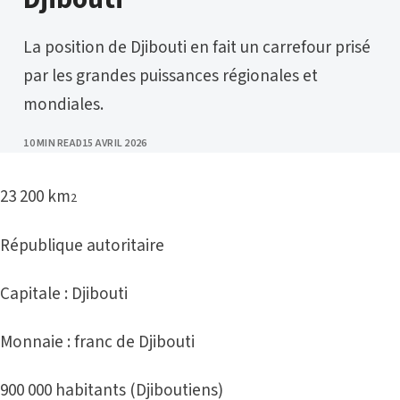
La position de Djibouti en fait un carrefour prisé
par les grandes puissances régionales et
mondiales.
PUBLISHED
10 MIN READ
15 AVRIL 2026
23 200 km
2
République autoritaire
Capitale : Djibouti
Monnaie : franc de Djibouti
900 000 habitants (Djiboutiens)