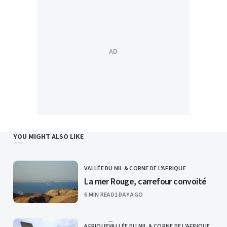
YOU MIGHT ALSO LIKE
VALLÉE DU NIL & CORNE DE L'AFRIQUE
CATEGORY
La mer Rouge, carrefour convoité
PUBLISHED
6 MIN READ
1 DAY AGO
AFRIQUE
VALLÉE DU NIL & CORNE DE L'AFRIQUE