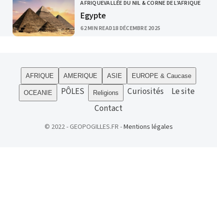
AFRIQUE
VALLÉE DU NIL & CORNE DE L'AFRIQUE
CATEGORY
Egypte
PUBLISHED
62 MIN READ
18 DÉCEMBRE 2025
AFRIQUE
AMERIQUE
ASIE
EUROPE & Caucase
PÔLES
Curiosités
Le site
OCEANIE
Religions
Contact
© 2022 - GEOPOGILLES.FR -
Mentions légales