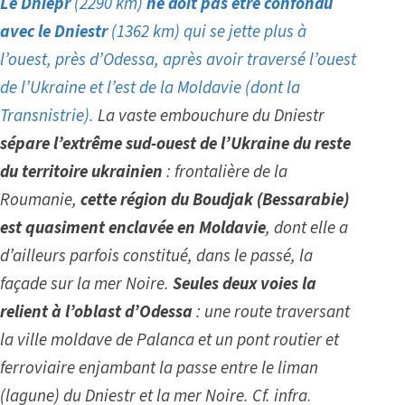
Le Dniepr
(2290 km)
ne doit pas être confondu
avec
le Dniestr
(1362 km) qui se jette plus à
l’ouest,
près d’Odessa, après avoir traversé l’ouest
de l’Ukraine et l’est de la Moldavie (dont la
Transnistrie).
La vaste embouchure du Dniestr
sépare l’extrême sud-ouest de l’Ukraine
du reste
du territoire ukrainien
: frontalière de la
Roumanie,
cette région du Boudjak (Bessarabie)
est
quasiment enclavée en Moldavie
, dont elle a
d’ailleurs parfois constitué, dans le passé, la
façade sur la mer Noire.
Seules deux voies la
relient à l’oblast d’Odessa
: une route traversant
la ville moldave de Palanca
et un pont routier et
ferroviaire enjambant la passe entre le liman
(lagune) du Dniestr et la mer Noire.
Cf. infra
.