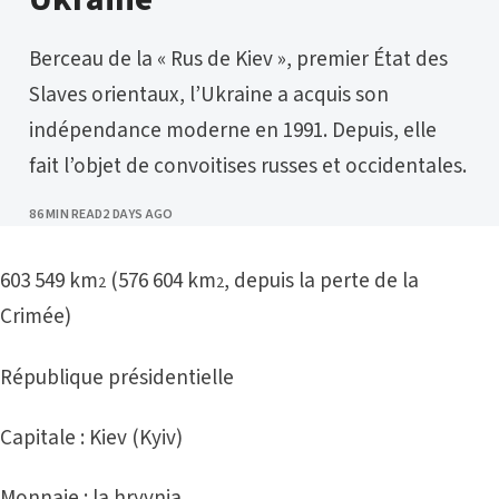
Berceau de la « Rus de Kiev », premier État des
Slaves orientaux, l’Ukraine a acquis son
indépendance moderne en 1991. Depuis, elle
fait l’objet de convoitises russes et occidentales.
PUBLISHED
86 MIN READ
2 DAYS AGO
603 549 km
(576 604 km
, depuis la perte de
la
2
2
Crimée
)
République présidentielle
Capitale : Kiev (Kyiv)
Monnaie : la hryvnia