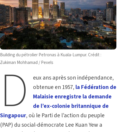
Building du pétrolier Petronas à Kuala-Lumpur. Crédit :
D
Zukiman Mohhamad / Pexels
eux ans après son indépendance,
obtenue en 1957,
la Fédération de
Malaisie enregistre la demande
de
l’ex-colonie britannique de
Singapour
, où le Parti de l’action du peuple
(PAP) du social-démocrate Lee Kuan Yew a