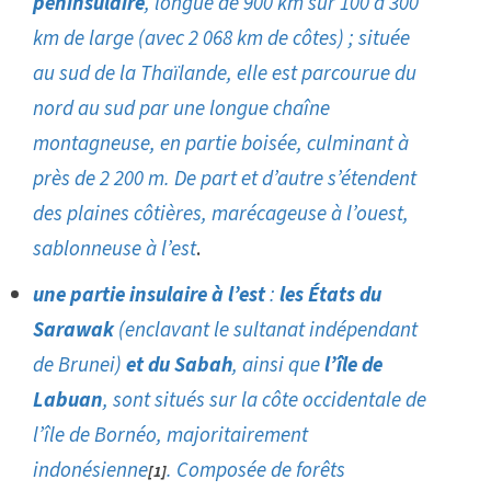
péninsulaire
, longue de 900 km sur 100 à 300
km de large (avec 2 068 km de côtes) ; située
au sud de la Thaïlande, elle est parcourue du
nord au sud par une longue chaîne
montagneuse, en partie boisée, culminant à
près de 2 200 m. De part et d’autre s’étendent
des plaines côtières, marécageuse à l’ouest,
sablonneuse à l’est
.
une partie insulaire à l’est
:
les États du
Sarawak
(enclavant le sultanat indépendant
de Brunei)
et du Sabah
, ainsi que
l’île de
Labuan
, sont situés sur la côte occidentale de
l’île de Bornéo, majoritairement
indonésienne
. Composée de forêts
[1]