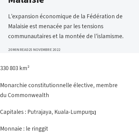
L’expansion économique de la Fédération de
Malaisie est menacée par les tensions
communautaires et la montée de l’islamisme.
PUBLISHED
20 MIN READ
25 NOVEMBRE 2022
330 803 km²
Monarchie constitutionnelle
élective
, membre
du Commonwealth
Capitales : Putrajaya, Kuala-Lumpur
[1]
Monnaie : le ringgit