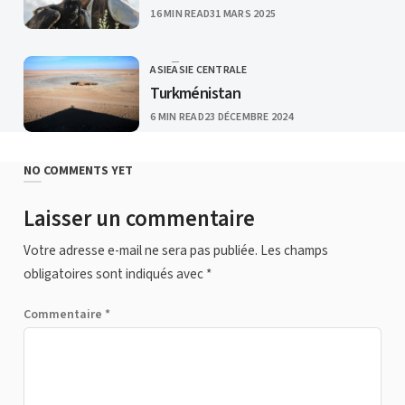
PUBLISHED
16 MIN READ
31 MARS 2025
ASIE
ASIE CENTRALE
CATEGORY
Turkménistan
PUBLISHED
6 MIN READ
23 DÉCEMBRE 2024
NO COMMENTS YET
Laisser un commentaire
Votre adresse e-mail ne sera pas publiée.
Les champs
obligatoires sont indiqués avec
*
Commentaire
*