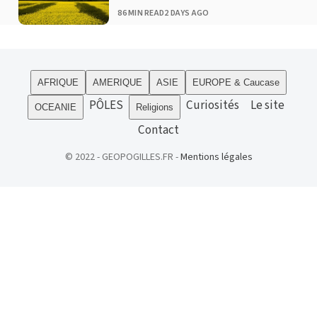
PUBLISHED
86 MIN READ
2 DAYS AGO
AFRIQUE
AMERIQUE
ASIE
EUROPE & Caucase
PÔLES
Curiosités
Le site
OCEANIE
Religions
Contact
© 2022 - GEOPOGILLES.FR -
Mentions légales