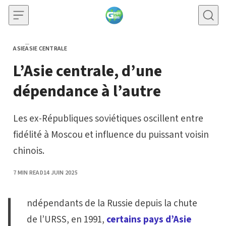
Skip to content
ASIE
ASIE CENTRALE
CATEGORY
L’Asie centrale, d’une
dépendance à l’autre
Les ex-Républiques soviétiques oscillent entre
fidélité à Moscou et influence du puissant voisin
chinois.
PUBLISHED
7 MIN READ
14 JUIN 2025
ndépendants de la Russie depuis la chute
de l’URSS, en 1991,
certains pays d’Asie