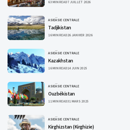
PUBLISHED
63 MIN READ
7 JUILLET 2026
ASIE
ASIE CENTRALE
CATEGORY
Tadjikistan
PUBLISHED
16 MIN READ
26 JANVIER 2026
ASIE
ASIE CENTRALE
CATEGORY
Kazakhstan
PUBLISHED
16 MIN READ
14 JUIN 2025
ASIE
ASIE CENTRALE
CATEGORY
Ouzbékistan
PUBLISHED
11 MIN READ
31 MARS 2025
ASIE
ASIE CENTRALE
CATEGORY
Kirghizstan (Kirghizie)