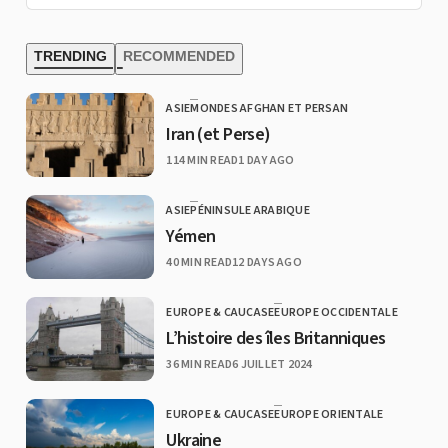
TRENDING
RECOMMENDED
ASIE
MONDES AFGHAN ET PERSAN
CATEGORY
Iran (et Perse)
PUBLISHED
114 MIN READ
1 DAY AGO
ASIE
PÉNINSULE ARABIQUE
CATEGORY
Yémen
PUBLISHED
40 MIN READ
12 DAYS AGO
EUROPE & CAUCASE
EUROPE OCCIDENTALE
CATEGORY
L’histoire des îles Britanniques
PUBLISHED
36 MIN READ
6 JUILLET 2024
EUROPE & CAUCASE
EUROPE ORIENTALE
CATEGORY
Ukraine