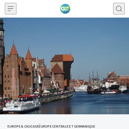
Skip to content
EUROPE & CAUCASE
EUROPE CENTRALE ET GERMANIQUE