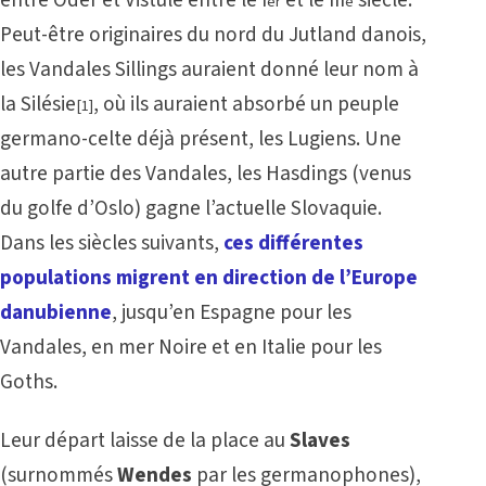
entre Oder et Vistule entre le I
et le III
siècle.
er
e
Peut-être originaires du nord du Jutland danois,
les Vandales Sillings auraient donné leur nom à
la Silésie
, où ils auraient absorbé un peuple
[1]
germano-celte déjà présent, les Lugiens. Une
autre partie des Vandales, les Hasdings (venus
du golfe d’Oslo) gagne l’actuelle Slovaquie.
Dans les siècles suivants,
ces différentes
populations migrent en direction de l’Europe
danubienne
, jusqu’en Espagne pour les
Vandales, en mer Noire et en Italie pour les
Goths.
Leur départ laisse de la place au
Slaves
(surnommés
Wendes
par les germanophones),