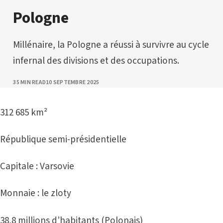
CATEGORY
Pologne
Millénaire, la Pologne a réussi à survivre au cycle
infernal des divisions et des occupations.
PUBLISHED
35 MIN READ
10 SEPTEMBRE 2025
312 685 km²
République semi-présidentielle
Capitale : Varsovie
Monnaie : le zloty
38,8 millions d’habitants (Polonais)