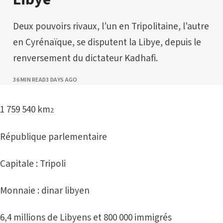
Deux pouvoirs rivaux, l’un en Tripolitaine, l’autre
en Cyrénaïque, se disputent la Libye, depuis le
renversement du dictateur Kadhafi.
PUBLISHED
36 MIN READ
3 DAYS AGO
1 759 540 km
2
République parlementaire
Capitale : Tripoli
Monnaie : dinar libyen
6,4 millions de Libyens et 800 000 immigrés