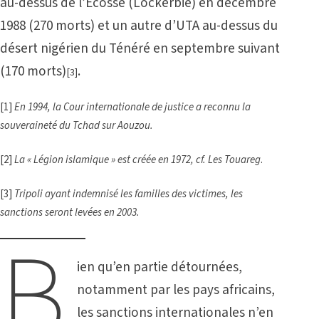
au-dessus de l’Écosse (Lockerbie) en décembre
1988 (270 morts) et un autre d’UTA au-dessus du
désert nigérien du Ténéré en septembre suivant
(170 morts)
.
[
3]
[1]
En 1994, la Cour internationale de justice a reconnu la
souveraineté du Tchad sur Aouzou.
[
2]
La « Légion islamique » est créée en 1972,
cf. Les Touareg
.
[
3]
Tripoli ayant indemnisé les familles des victimes, les
sanctions seront levées en 2003.
B
ien qu’en partie détournées,
notamment par les pays africains,
les sanctions internationales n’en