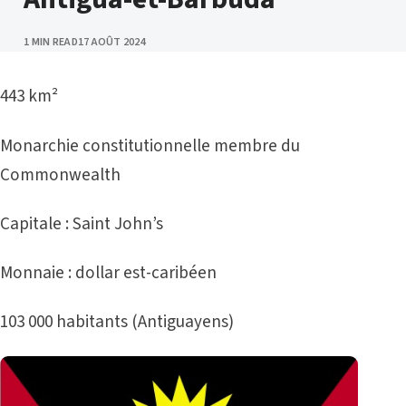
PUBLISHED
1 MIN READ
17 AOÛT 2024
443 km²
Monarchie constitutionnelle membre du
Commonwealth
Capitale : Saint John’s
Monnaie : dollar est-caribéen
103 000 habitants (Antiguayens)