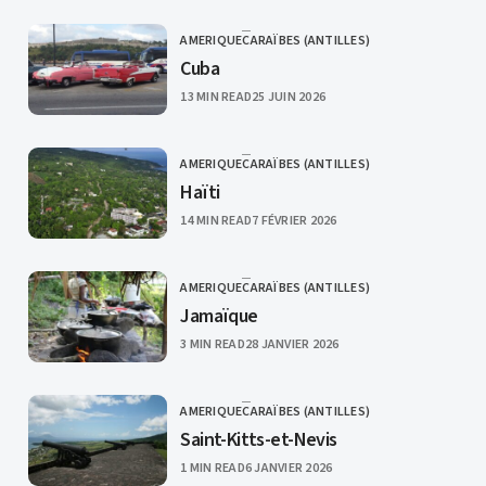
AMERIQUE
CARAÏBES (ANTILLES)
CATEGORY
Cuba
PUBLISHED
13 MIN READ
25 JUIN 2026
AMERIQUE
CARAÏBES (ANTILLES)
CATEGORY
Haïti
PUBLISHED
14 MIN READ
7 FÉVRIER 2026
AMERIQUE
CARAÏBES (ANTILLES)
CATEGORY
Jamaïque
PUBLISHED
3 MIN READ
28 JANVIER 2026
AMERIQUE
CARAÏBES (ANTILLES)
CATEGORY
Saint-Kitts-et-Nevis
PUBLISHED
1 MIN READ
6 JANVIER 2026