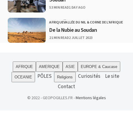
PUBLISHED
53 MIN READ
1 DAY AGO
AFRIQUE
VALLÉE DU NIL & CORNE DE L'AFRIQUE
CATEGORY
De la Nubie au Soudan
PUBLISHED
21 MIN READ
2 JUILLET 2023
AFRIQUE
AMERIQUE
ASIE
EUROPE & Caucase
PÔLES
Curiosités
Le site
OCEANIE
Religions
Contact
© 2022 - GEOPOGILLES.FR -
Mentions légales