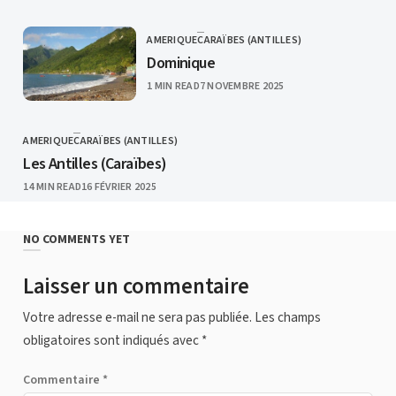
AMERIQUE
CARAÏBES (ANTILLES)
CATEGORY
Dominique
PUBLISHED
1 MIN READ
7 NOVEMBRE 2025
AMERIQUE
CARAÏBES (ANTILLES)
CATEGORY
Les Antilles (Caraïbes)
PUBLISHED
14 MIN READ
16 FÉVRIER 2025
NO COMMENTS YET
Laisser un commentaire
Votre adresse e-mail ne sera pas publiée.
Les champs
obligatoires sont indiqués avec
*
Commentaire
*