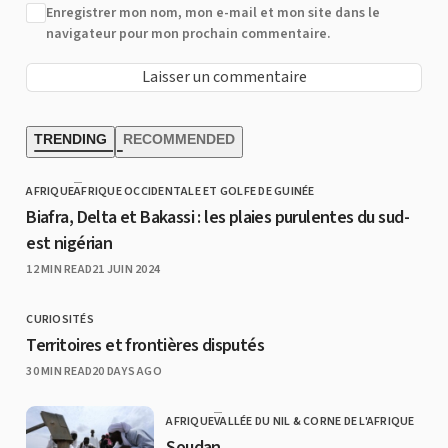
Enregistrer mon nom, mon e-mail et mon site dans le
navigateur pour mon prochain commentaire.
TRENDING
RECOMMENDED
AFRIQUE
AFRIQUE OCCIDENTALE ET GOLFE DE GUINÉE
CATEGORY
Biafra, Delta et Bakassi : les plaies purulentes du sud-
est nigérian
PUBLISHED
12 MIN READ
21 JUIN 2024
CURIOSITÉS
CATEGORY
Territoires et frontières disputés
PUBLISHED
30 MIN READ
20 DAYS AGO
AFRIQUE
VALLÉE DU NIL & CORNE DE L'AFRIQUE
CATEGORY
Soudan