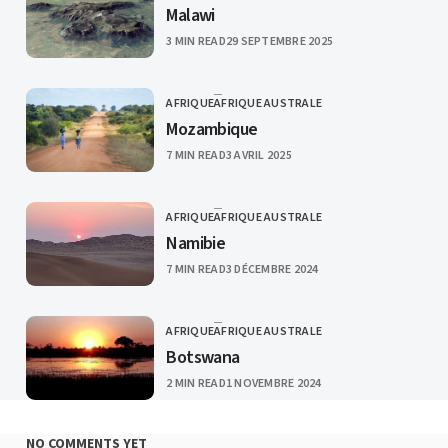
Malawi
PUBLISHED
3 MIN READ
29 SEPTEMBRE 2025
AFRIQUE
AFRIQUE AUSTRALE
CATEGORY
Mozambique
PUBLISHED
7 MIN READ
3 AVRIL 2025
AFRIQUE
AFRIQUE AUSTRALE
CATEGORY
Namibie
PUBLISHED
7 MIN READ
3 DÉCEMBRE 2024
AFRIQUE
AFRIQUE AUSTRALE
CATEGORY
Botswana
PUBLISHED
2 MIN READ
1 NOVEMBRE 2024
NO COMMENTS YET