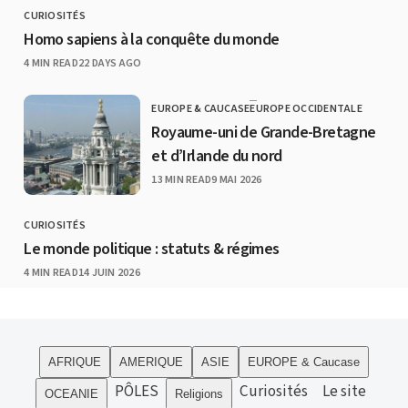
CURIOSITÉS
CATEGORY
Homo sapiens à la conquête du monde
PUBLISHED
4 MIN READ
22 DAYS AGO
EUROPE & CAUCASE
EUROPE OCCIDENTALE
CATEGORY
Royaume-uni de Grande-Bretagne
et d’Irlande du nord
PUBLISHED
13 MIN READ
9 MAI 2026
CURIOSITÉS
CATEGORY
Le monde politique : statuts & régimes
PUBLISHED
4 MIN READ
14 JUIN 2026
AFRIQUE
AMERIQUE
ASIE
EUROPE & Caucase
PÔLES
Curiosités
Le site
OCEANIE
Religions