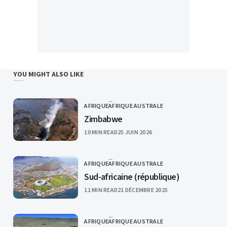
YOU MIGHT ALSO LIKE
AFRIQUE
AFRIQUE AUSTRALE
CATEGORY
Zimbabwe
PUBLISHED
10 MIN READ
25 JUIN 2026
AFRIQUE
AFRIQUE AUSTRALE
CATEGORY
Sud-africaine (république)
PUBLISHED
11 MIN READ
21 DÉCEMBRE 2025
AFRIQUE
AFRIQUE AUSTRALE
CATEGORY