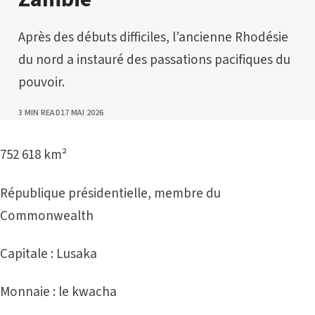
Après des débuts difficiles, l’ancienne Rhodésie
du nord a instauré des passations pacifiques du
pouvoir.
PUBLISHED
3 MIN READ
17 MAI 2026
752 618 km²
République présidentielle, membre du
Commonwealth
Capitale : Lusaka
Monnaie : le kwacha