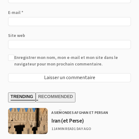
E-mail
*
Site web
Enregistrer mon nom, mon e-mail et mon site dans le
navigateur pour mon prochain commentaire.
TRENDING
RECOMMENDED
ASIE
MONDES AFGHAN ET PERSAN
CATEGORY
Iran (et Perse)
PUBLISHED
114 MIN READ
1 DAY AGO