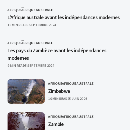
AFRIQUE
AFRIQUE AUSTRALE
CATEGORY
L’Afrique australe avant les indépendances modernes
PUBLISHED
10 MIN READ
5 SEPTEMBRE 2024
AFRIQUE
AFRIQUE AUSTRALE
CATEGORY
Les pays du Zambèze avant les indépendances
modernes
PUBLISHED
9 MIN READ
5 SEPTEMBRE 2024
AFRIQUE
AFRIQUE AUSTRALE
CATEGORY
Zimbabwe
PUBLISHED
10 MIN READ
25 JUIN 2026
AFRIQUE
AFRIQUE AUSTRALE
CATEGORY
Zambie