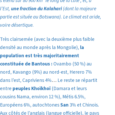
s’étend sur 80 900 km² le long de la côte ; et, à
l’Est,
une fraction du Kalahari
(dont la majeure
partie est située au Botswana). Le climat est aride,
voire désertique.
Très clairsemée (avec la deuxième plus faible
densité au monde après la Mongolie),
la
population est très majoritairement
constituée de Bantous :
Ovambo (50 %) au
nord, Kavango (9%) au nord-est, Herero 7%
dans l’est, Capriviens 4%
…
Le reste se répartit
entre
peuples Khoïkhoï
(Damara et leurs
cousins Nama, environ 12 %), Métis 6.5%,
Européens 6%, autochtones
San
3% et Chinois.
Aux côtés de l’anglais (langue officielle), le pays