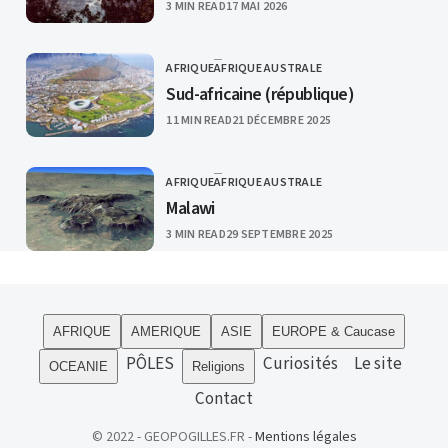
PUBLISHED
3 MIN READ
17 MAI 2026
AFRIQUE
AFRIQUE AUSTRALE
CATEGORY
Sud-africaine (république)
PUBLISHED
11 MIN READ
21 DÉCEMBRE 2025
AFRIQUE
AFRIQUE AUSTRALE
CATEGORY
Malawi
PUBLISHED
3 MIN READ
29 SEPTEMBRE 2025
AFRIQUE
AMERIQUE
ASIE
EUROPE & Caucase
PÔLES
Curiosités
Le site
OCEANIE
Religions
Contact
© 2022 - GEOPOGILLES.FR -
Mentions légales