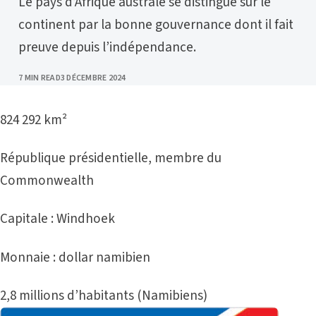
Le pays d’Afrique australe se distingue sur le
continent par la bonne gouvernance dont il fait
preuve depuis l’indépendance.
PUBLISHED
7 MIN READ
3 DÉCEMBRE 2024
824 292 km²
République présidentielle, membre du
Commonwealth
Capitale : Windhoek
Monnaie : dollar namibien
2,8 millions d’habitants (Namibiens)