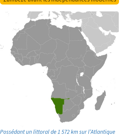
Possédant un littoral de 1 572 km sur l’Atlantique