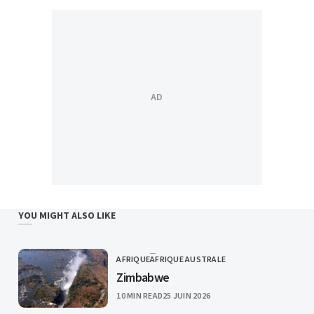
YOU MIGHT ALSO LIKE
AFRIQUE
AFRIQUE AUSTRALE
CATEGORY
Zimbabwe
PUBLISHED
10 MIN READ
25 JUIN 2026