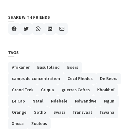
SHARE WITH FRIENDS
TAGS
Afrikaner
Basutoland
Boers
camps de concentration
Cecil Rhodes
De Beers
Grand Trek
Griqua
guerres Cafres
Khoïkhoï
Le Cap
Natal
Ndebele
Ndwandwe
Nguni
Orange
Sotho
Swazi
Transvaal
Tswana
Xhosa
Zoulous