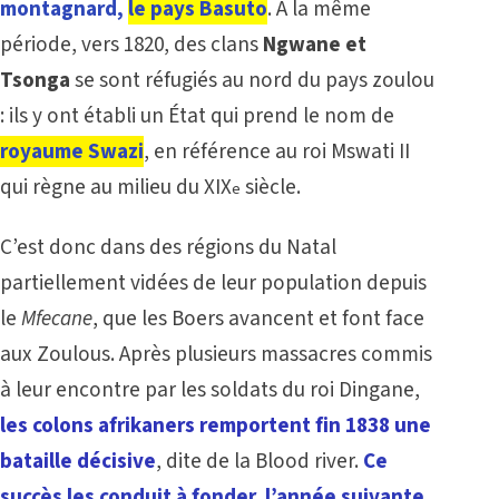
montagnard,
le pays Basuto
. A la même
période, vers 1820, des clans
Ngwane
et
Tsonga
se sont réfugiés au nord du pays zoulou
: ils y ont établi un État qui prend le nom de
royaume Swazi
, en référence au roi Mswati II
qui règne au milieu du XIX
siècle.
e
C’est donc dans des régions du Natal
partiellement vidées de leur population depuis
le
Mfecane
, que les Boers avancent et font face
aux Zoulous. Après plusieurs massacres commis
à leur encontre par les soldats du roi Dingane,
les colons afrikaners remportent fin 1838 une
bataille décisive
, dite de la Blood river.
Ce
succès les conduit à fonder, l’année suivante,