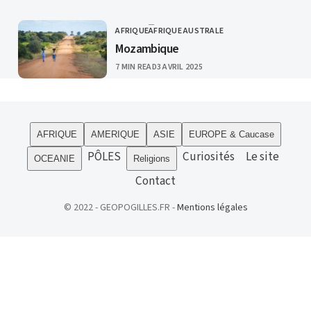
AFRIQUE
AFRIQUE AUSTRALE
CATEGORY
Mozambique
PUBLISHED
7 MIN READ
3 AVRIL 2025
AFRIQUE
AMERIQUE
ASIE
EUROPE & Caucase
PÔLES
Curiosités
Le site
OCEANIE
Religions
Contact
© 2022 - GEOPOGILLES.FR -
Mentions légales