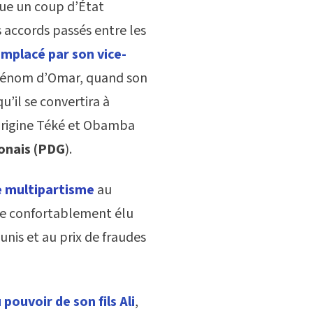
que un coup d’État
s accords passés entre les
remplacé par son vice-
prénom d’Omar, quand son
u’il se convertira à
d’origine Téké et Obamba
onais (PDG
).
e multipartisme
au
re confortablement élu
unis et au prix de fraudes
 pouvoir de son fils Ali
,