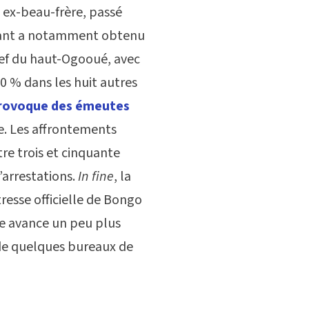
n ex-beau-frère, passé
sortant a notamment obtenu
fief du haut-Ogooué, avec
0 % dans les huit autres
 provoque des émeutes
le. Les affrontements
tre trois et cinquante
’arrestations.
In fine
, la
resse officielle de Bongo
ne avance un peu plus
 de quelques bureaux de