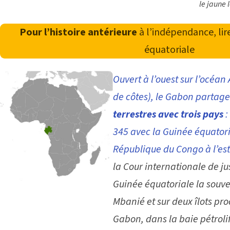
le jaune l
Pour l’histoire antérieure
à l’indépendance, lir
équatoriale
Ouvert à l’ouest sur l’océan
de côtes), le Gabon partag
terrestres avec trois pays
:
345 avec la Guinée équatori
République du Congo à l’est
la Cour internationale de ju
Guinée équatoriale la souver
Mbanié et sur deux îlots pro
Gabon, dans la baie pétroli