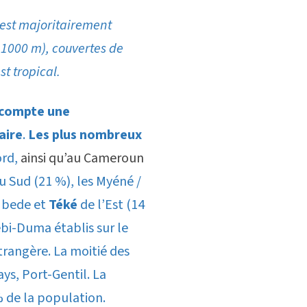
s est majoritairement
 1000 m), couvertes de
st tropical.
compte une
aire
.
Les plus nombreux
ord,
ainsi qu’au Cameroun
du Sud (21 %), les Myéné /
 Mbede et
Téké
de l’Est (14
ebi-Duma établis sur le
rangère. La moitié des
ays, Port-Gentil. La
 % de la population.