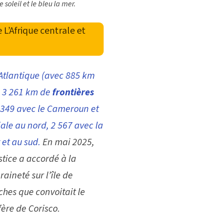
e soleil et le bleu la mer.
e
L’Afrique centrale et
 Atlantique (avec 885 km
e 3 261 km de
frontières
 349 avec le Cameroun et
ale au nord, 2 567 avec la
 et au sud.
En mai 2025,
stice a accordé à la
aineté sur l’île de
ches que convoitait le
fère de Corisco.