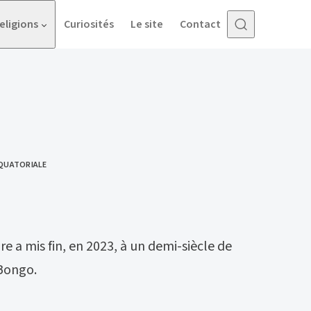
eligions
Curiosités
Le site
Contact
ÉQUATORIALE
re a mis fin, en 2023, à un demi-siècle de
 Bongo.