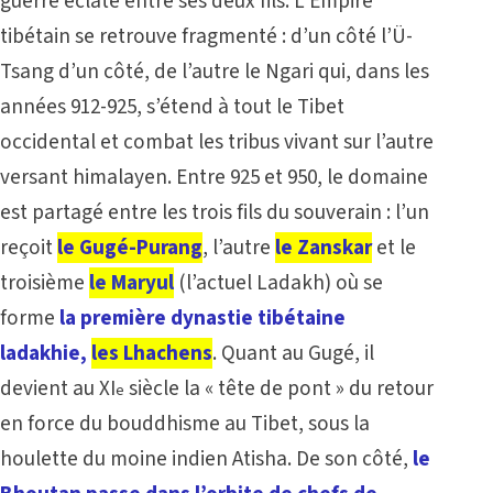
guerre éclate entre ses deux fils. L’Empire
tibétain se retrouve fragmenté : d’un côté l’Ü-
Tsang d’un côté, de l’autre le Ngari qui, dans les
années 912-925, s’étend à tout le Tibet
occidental et combat les tribus vivant sur l’autre
versant himalayen. Entre 925 et 950, le domaine
est partagé entre les trois fils du souverain : l’un
reçoit
le Gugé-Purang
, l’autre
le Zanskar
et le
troisième
le Maryul
(l’actuel Ladakh) où se
forme
la première dynastie tibétaine
ladakhie,
les Lhachens
. Quant au Gugé, il
devient au XI
siècle la « tête de pont » du retour
e
en force du bouddhisme au Tibet, sous la
houlette du moine indien Atisha. De son côté,
le