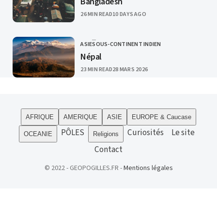
Bangladesh
PUBLISHED
26 MIN READ
10 DAYS AGO
ASIE
SOUS-CONTINENT INDIEN
CATEGORY
Népal
PUBLISHED
23 MIN READ
28 MARS 2026
AFRIQUE
AMERIQUE
ASIE
EUROPE & Caucase
PÔLES
Curiosités
Le site
OCEANIE
Religions
Contact
© 2022 - GEOPOGILLES.FR -
Mentions légales