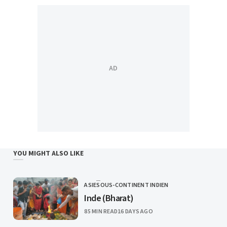
YOU MIGHT ALSO LIKE
ASIE
SOUS-CONTINENT INDIEN
CATEGORY
Inde (Bharat)
PUBLISHED
85 MIN READ
16 DAYS AGO