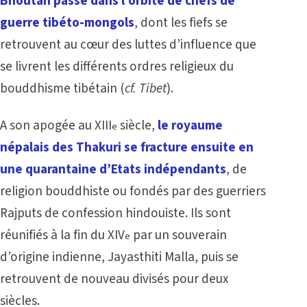
Bhoutan passe dans l’orbite de chefs de
guerre tibéto-mongols
, dont les fiefs se
retrouvent au cœur des luttes d’influence que
se livrent les différents ordres religieux du
bouddhisme tibétain (
cf. Tibet
).
A son apogée au XIII
siècle,
le royaume
e
népalais des Thakuri se fracture ensuite en
une quarantaine d’Etats indépendants
, de
religion bouddhiste ou fondés par des guerriers
Rajputs de confession hindouiste. Ils sont
réunifiés à la fin du XIV
par un souverain
e
d’origine indienne, Jayasthiti Malla, puis se
retrouvent de nouveau divisés pour deux
siècles.