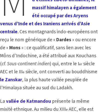
M
massif himalayen a également
été occupé par des Aryens
venus d’Inde et des Iraniens arrivés d’Asie
centrale
. Ces montagnards indo-européens ont
reçu le nom générique de «
Dardes
» ou encore
de «
Mons
» : ce qualificatif, sans lien avec les
Môns d’Indochine, a été attribué aux Kouchans
(
cf. Sous-continent indien
) qui, entre le I
siècle
er
AEC et le III
siècle, ont converti au bouddhisme
e
le Zanskar
, la plus haute vallée peuplée de
l’Himalaya située au sud du Ladakh.
La
vallée de Katmandou
présente la même
mixité ethnique. Au milieu du XIII
AEC, elle est
e