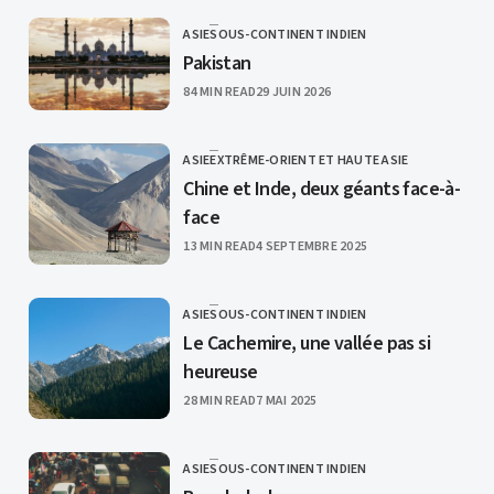
ASIE
SOUS-CONTINENT INDIEN
CATEGORY
Pakistan
PUBLISHED
84 MIN READ
29 JUIN 2026
ASIE
EXTRÊME-ORIENT ET HAUTE ASIE
CATEGORY
Chine et Inde, deux géants face-à-
face
PUBLISHED
13 MIN READ
4 SEPTEMBRE 2025
ASIE
SOUS-CONTINENT INDIEN
CATEGORY
Le Cachemire, une vallée pas si
heureuse
PUBLISHED
28 MIN READ
7 MAI 2025
ASIE
SOUS-CONTINENT INDIEN
CATEGORY