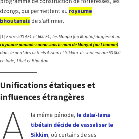
programme de construction de forteresses, les
dzongs, qui permettent au
royaume
bhoutanais
de s’affirmer.
[1]
Entre 500 AEC et 600 EC, les Monpa (ou Monba) dirigèrent un
royaume nomade connu sous le nom de Monyul (ou Lhomon)
dans le nord des actuels Assam et Sikkim. Ils sont encore 60 000
en Inde, Tibet et Bhoutan.
Unifications étatiques et
influences étrangères
A
la même période,
le dalaï-lama
tibétain décide de vassaliser le
Sikkim
, où certains de ses