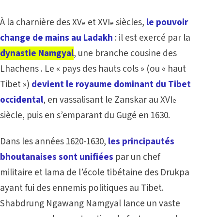
À la charnière des XV
et XVI
siècles,
le pouvoir
e
e
change de mains au Ladakh
: il est exercé par la
dynastie Namgyal
, une branche cousine des
Lhachens
. Le « pays des hauts cols » (ou « haut
Tibet »)
devient le royaume dominant du Tibet
occidental
, en vassalisant le Zanskar au XVI
e
siècle, puis en s’emparant du Gugé en 1630.
Dans les années 1620-1630,
les principautés
bhoutanaises sont unifiées
par un chef
militaire et lama de l’école tibétaine des Drukpa
ayant fui des ennemis politiques au Tibet.
Shabdrung Ngawang Namgyal lance un vaste