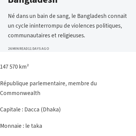
Né dans un bain de sang, le Bangladesh connait
un cycle ininterrompu de violences politiques,
communautaires et religieuses.
PUBLISHED
26 MIN READ
11 DAYS AGO
147 570 km²
République parlementaire, membre du
Commonwealth
Capitale : Dacca (Dhaka)
Monnaie : le taka