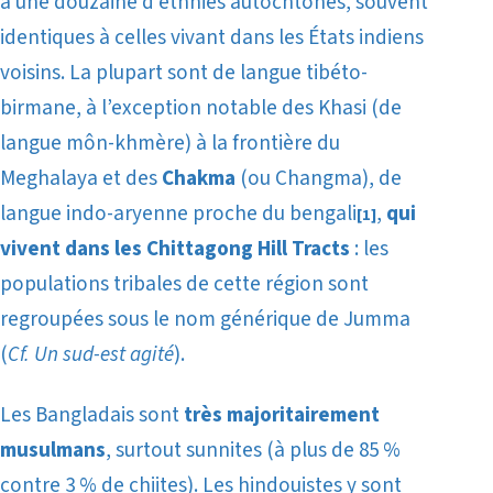
à une douzaine d’ethnies autochtones, souvent
identiques à celles vivant dans les États indiens
voisins. La plupart sont de langue tibéto-
birmane, à l’exception notable des Khasi (de
langue môn-khmère) à la frontière du
Meghalaya et des
Chakma
(ou Changma), de
langue indo-aryenne proche du bengali
,
qui
[1]
vivent dans les Chittagong Hill Tracts
: les
populations tribales de cette région sont
regroupées sous le nom générique de Jumma
(
Cf.
Un sud-est agité
).
Les Bangladais sont
très majoritairement
musulmans
, surtout sunnites (à plus de 85 %
contre 3 % de chiites). Les hindouistes y sont