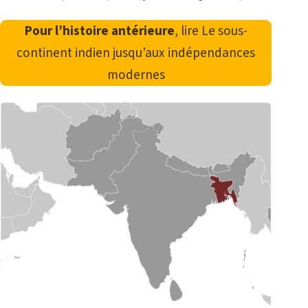
Pour l’histoire antérieure
, lire
Le sous-
continent indien jusqu’aux indépendances
modernes