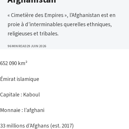
« Cimetière des Empires », l’Afghanistan est en
proie à d’interminables querelles ethniques,
religieuses et tribales.
PUBLISHED
96 MIN READ
29 JUIN 2026
652 090 km²
Émirat islamique
Capitale : Kaboul
Monnaie : l’afghani
33 millions d’Afghans (est. 2017)