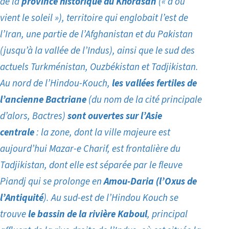
de la
province historique du Khorasan
(« d’où
vient le soleil »), territoire qui englobait l’est de
l’Iran, une partie de l’Afghanistan et du Pakistan
(jusqu’à la vallée de l’Indus), ainsi que le sud des
actuels Turkménistan, Ouzbékistan et Tadjikistan.
Au nord de l’Hindou-Kouch,
les vallées fertiles de
l’ancienne Bactriane
(du nom de la cité principale
d’alors, Bactres)
sont ouvertes sur l’Asie
centrale
: la zone, dont la ville majeure est
aujourd’hui Mazar-e Charif, est frontalière du
Tadjikistan, dont elle est séparée par le fleuve
Piandj qui se prolonge en
Amou-Daria (l’Oxus de
l’Antiquité
). Au sud-est de l’Hindou Kouch se
trouve
le bassin de la rivière Kaboul
, principal