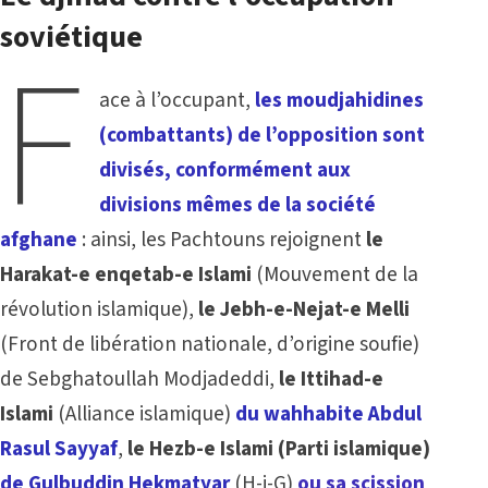
soviétique
F
ace à l’occupant,
les moudjahidines
(combattants) de l’opposition sont
divisés, conformément aux
divisions mêmes de la société
afghane
: ainsi, les Pachtouns rejoignent
le
Harakat-e enqetab-e Islami
(Mouvement de la
révolution islamique),
le Jebh-e-Nejat-e Melli
(Front de libération nationale, d’origine soufie)
de Sebghatoullah Modjadeddi,
le Ittihad-e
Islami
(Alliance islamique)
du wahhabite Abdul
Rasul Sayyaf
,
le Hezb-e Islami (Parti islamique)
de Gulbuddin Hekmatyar
(H-i-G)
ou sa scission