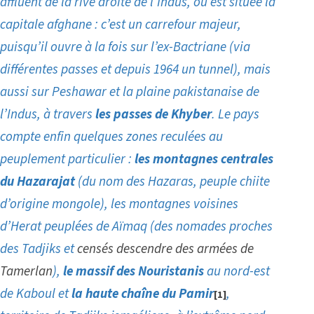
affluent de la rive droite de l’Indus, où est située la
capitale afghane : c’est un carrefour majeur,
puisqu’il ouvre à la fois sur l’ex-Bactriane (via
différentes passes et depuis 1964 un tunnel), mais
aussi sur Peshawar et la plaine pakistanaise de
l’Indus, à travers
les passes de Khyber
. Le pays
compte enfin quelques zones reculées au
peuplement particulier :
les montagnes centrales
du Hazarajat
(du nom des Hazaras, peuple chiite
d’origine mongole), les montagnes voisines
d’Herat peuplées de Aïmaq (des nomades proches
des Tadjiks et
censés descendre des armées de
Tamerlan
),
le massif des Nouristanis
au nord-est
de Kaboul et
la haute chaîne du Pamir
,
[1]