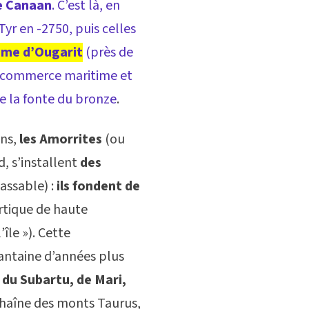
de Canaan
. C’est là, en
Tyr en -2750, puis celles
me d’Ougarit
(près de
e commerce maritime et
 de la fonte du bronze
.
ens,
les Amorrites
(ou
d, s’installent
des
assable) :
ils fondent de
rtique de haute
île »). Cette
antaine d’années plus
du Subartu, de Mari,
chaîne des monts Taurus,