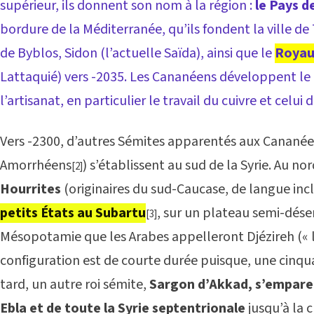
supérieur, ils donnent son nom à la région :
le Pays 
bordure de la Méditerranée, qu’ils fondent la ville de 
de Byblos, Sidon (l’actuelle Saïda), ainsi que le
Royau
Lattaquié) vers -2035. Les Cananéens développent l
l’artisanat, en particulier le travail du cuivre et celui
Vers -2300, d’autres Sémites apparentés aux Canané
Amorrhéens
) s’établissent au sud de la Syrie. Au nor
[2]
Hourrites
(originaires du sud-Caucase, de langue incl
petits États au Subartu
, sur un plateau semi-dése
[3]
Mésopotamie que les Arabes appelleront Djézireh (« l’
configuration est de courte durée puisque, une cinqu
tard, un autre roi sémite,
Sargon d’Akkad, s’empare 
Ebla et de toute la Syrie septentrionale
jusqu’à la 