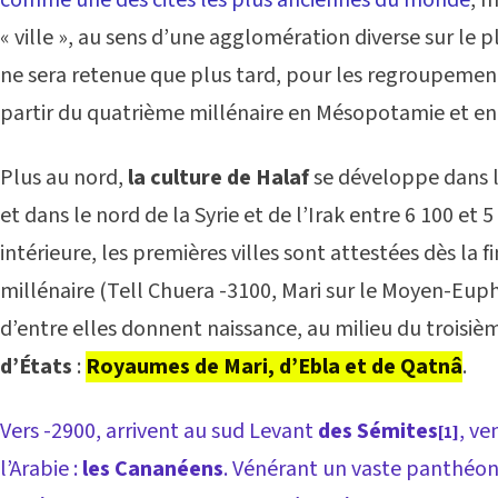
« ville », au sens d’une agglomération diverse sur le 
ne sera retenue que plus tard, pour les regroupeme
partir du quatrième millénaire en Mésopotamie et en 
Plus au nord,
la culture de Halaf
se développe dans l
et dans le nord de la Syrie et de l’Irak entre 6 100 et 5
intérieure, les premières villes sont attestées dès la 
millénaire (Tell Chuera -3100, Mari sur le Moyen-Euph
d’entre elles donnent naissance, au milieu du troisiè
d’États
:
Royaumes de Mari, d’Ebla et de Qatnâ
.
Vers -2900, arrivent au sud Levant
des Sémites
, ve
[1]
l’Arabie :
les Cananéens
. Vénérant un vaste panthéon 