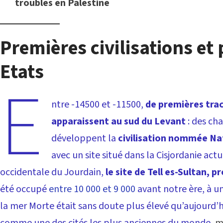
troubles en Palestine
Premières civilisations et
Etats
E
ntre -14500 et -11500,
de premières tra
apparaissent au sud du Levant
: des ch
développent la
civilisation nommée Na
avec un site situé dans la Cisjordanie act
occidentale du Jourdain,
le site de Tell es-Sultan, 
été occupé
entre 10 000 et 9 000
avant notre ère, à u
la mer Morte était sans doute plus élevé qu’aujourd’h
comme une des cités les plus anciennes du monde
, 