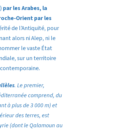
)
par les Arabes, la
roche-Orient par les
érité de l’Antiquité, pour
nt alors ni Alep, ni le
dénommer le vaste État
diale, sur un territoire
ie contemporaine.
llèles
. Le premier,
Méditerranée comprend, du
nt à plus de 3 000 m) et
rieur des terres, est
 Syrie (dont le Qalamoun au