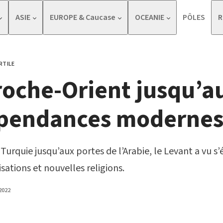
ASIE
EUROPE & Caucase
OCEANIE
PÔLES
R
RTILE
roche-Orient jusqu’a
pendances moderne
 Turquie jusqu’aux portes de l’Arabie, le Levant a vu s
isations et nouvelles religions.
HED
2022