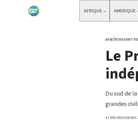
Skip to content
AFRIQUE
AMERIQUE
ASIE
CROISSANT FE
CATEGORY
Le P
indé
Du sud de la
grandes civil
PUBLIS
47 MIN READ
28 MAI 