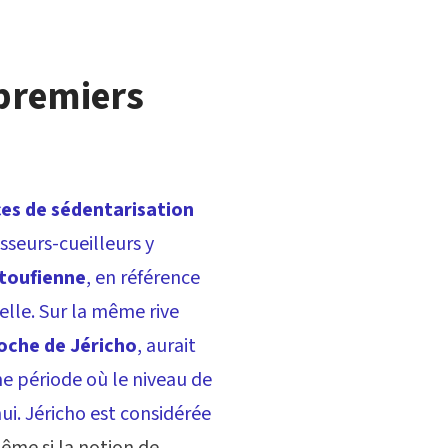
 premiers
ces de sédentarisation
asseurs-cueilleurs y
toufienne
, en référence
uelle. Sur la même rive
proche de Jéricho
, aurait
ne période où le niveau de
ui. Jéricho est considérée
même si la notion de