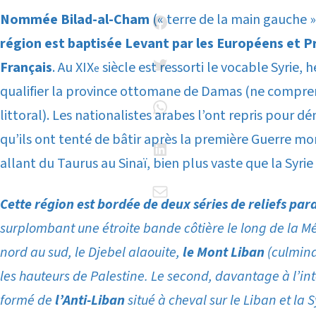
Nommée Bilad-al-Cham
(« terre de la main gauche »
région est baptisée Levant par les Européens et P
Français
. Au XIX
siècle est ressorti le vocable Syrie, h
e
qualifier la province ottomane de Damas (ne comprena
littoral). Les nationalistes arabes l’ont repris pour 
qu’ils ont tenté de bâtir après la première Guerre mon
allant du Taurus au Sinaï, bien plus vaste que la Syr
Cette région est bordée de deux séries de reliefs para
surplombant une étroite bande côtière le long de la 
nord au sud, le Djebel alaouite,
le Mont Liban
(culmina
les hauteurs de Palestine. Le second, davantage à l’inté
formé de
l’Anti-Liban
situé à cheval sur le Liban et la