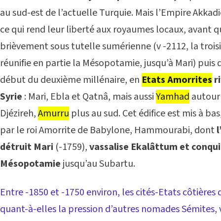
au sud-est de l’actuelle Turquie. Mais l’Empire Akkad
ce qui rend leur liberté aux royaumes locaux, avant q
brièvement sous tutelle sumérienne (v -2112, la trois
réunifie en partie la Mésopotamie, jusqu’à Mari) puis q
début du deuxième millénaire, en
Etats Amorrites
ri
Syrie
: Mari, Ebla et Qatnâ, mais aussi
Yamhad
autour 
Djézireh,
Amurru
plus au sud. Cet édifice est mis à bas
par le roi Amorrite de Babylone, Hammourabi, dont
détruit Mari
(-1759),
vassalise Ekalâttum et conquie
Mésopotamie
jusqu’au Subartu.
Entre -1850 et -1750 environ, les cités-Etats côtière
quant-à-elles la pression d’autres nomades Sémites
,