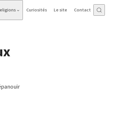
eligions
Curiosités
Le site
Contact
ux
s
’épanouir