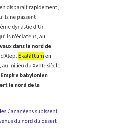
ien disparait rapidement,
u’ils ne passent
ième dynastie d’Ur
u’ils n’éclatent, au
vaux dans le nord de
d’Alep,
Ekalâttum
en
, au milieu du XVIII
siècle
e
l’Empire babylonien
rt le nord de la
s des Cananéens subissent
venus
du nord du désert