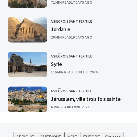
PUBLISHED
71 MIN READ
17 DAYS AGO
ASIE
CROISSANT FERTILE
CATEGORY
Jordanie
PUBLISHED
20 MIN READ
19 DAYS AGO
ASIE
CROISSANT FERTILE
CATEGORY
Syrie
PUBLISHED
116 MIN READ
3 JUILLET 2026
ASIE
CROISSANT FERTILE
CATEGORY
Jérusalem, ville trois fois sainte
PUBLISHED
4 MIN READ
8 AVRIL 2023