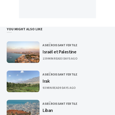
YOU MIGHT ALSO LIKE
ASIE
CROISSANT FERTILE
CATEGORY
Israël et Palestine
PUBLISHED
159 MIN READ
3 DAYS AGO
ASIE
CROISSANT FERTILE
CATEGORY
Irak
PUBLISHED
93 MIN READ
9 DAYS AGO
ASIE
CROISSANT FERTILE
CATEGORY
Liban