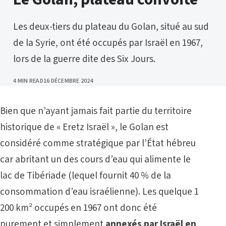
Les deux-tiers du plateau du Golan, situé au sud
de la Syrie, ont été occupés par Israël en 1967,
lors de la guerre dite des Six Jours.
PUBLISHED
4 MIN READ
16 DÉCEMBRE 2024
Bien que n’ayant jamais fait partie du territoire
historique de « Eretz Israël », le Golan est
considéré comme stratégique par l’État hébreu
car abritant un des cours d’eau qui alimente le
lac de Tibériade (lequel fournit 40 % de la
consommation d’eau israélienne). Les quelque 1
200 km² occupés en 1967 ont donc été
purement et simplement
annexés par Israël en