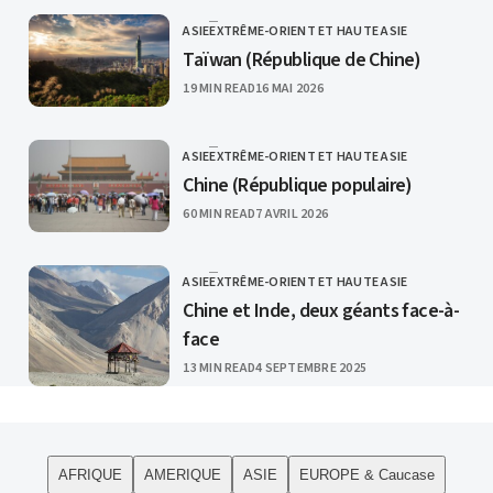
ASIE
EXTRÊME-ORIENT ET HAUTE ASIE
CATEGORY
Taïwan (République de Chine)
PUBLISHED
19 MIN READ
16 MAI 2026
ASIE
EXTRÊME-ORIENT ET HAUTE ASIE
CATEGORY
Chine (République populaire)
PUBLISHED
60 MIN READ
7 AVRIL 2026
ASIE
EXTRÊME-ORIENT ET HAUTE ASIE
CATEGORY
Chine et Inde, deux géants face-à-
face
PUBLISHED
13 MIN READ
4 SEPTEMBRE 2025
AFRIQUE
AMERIQUE
ASIE
EUROPE & Caucase