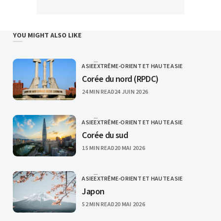
YOU MIGHT ALSO LIKE
ASIE
EXTRÊME-ORIENT ET HAUTE ASIE
CATEGORY
Corée du nord (RPDC)
PUBLISHED
24 MIN READ
24 JUIN 2026
ASIE
EXTRÊME-ORIENT ET HAUTE ASIE
CATEGORY
Corée du sud
PUBLISHED
15 MIN READ
20 MAI 2026
ASIE
EXTRÊME-ORIENT ET HAUTE ASIE
CATEGORY
Japon
PUBLISHED
52 MIN READ
20 MAI 2026