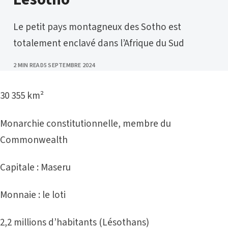
Le petit pays montagneux des Sotho est
totalement enclavé dans l’Afrique du Sud
PUBLISHED
2 MIN READ
5 SEPTEMBRE 2024
30 355 km²
Monarchie constitutionnelle, membre du
Commonwealth
Capitale : Maseru
Monnaie : le loti
2,2 millions d’habitants (Lésothans)