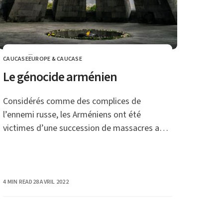
CAUCASE
EUROPE & CAUCASE
CATEGORY
Le génocide arménien
Considérés comme des complices de
l’ennemi russe, les Arméniens ont été
victimes d’une succession de massacres au
tournant des XIXème et XXème siècles.
PUBLISHED
4 MIN READ
28 AVRIL 2022