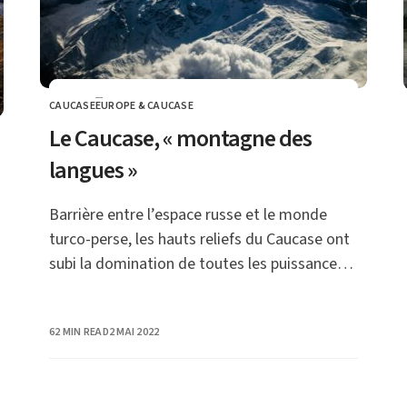
CAUCASE
EUROPE & CAUCASE
CATEGORY
Le Caucase, « montagne des
langues »
Barrière entre l’espace russe et le monde
turco-perse, les hauts reliefs du Caucase ont
subi la domination de toutes les puissances
régionales, tout en abritant de très vieux
Etats.
PUBLISHED
62 MIN READ
2 MAI 2022