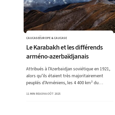
CAUCASE
EUROPE & CAUCASE
CATEGORY
Le Karabakh et les différends
arméno-azerbaïdjanais
Attribués à l’Azerbaïdjan soviétique en 1921,
alors qu’ils étaient très majoritairement
peuplés d’Arméniens, les 4 400 km² du
Karabakh montagneux (« Nagorny-Karabakh
PUBLISHED
11 MIN READ
9 AOÛT 2025
» en russe) constituent une terre sacrée pour
les deux peuples.