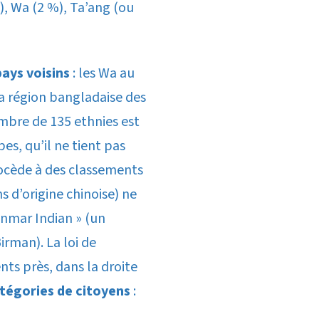
), Wa (2 %), Ta’ang (ou
pays voisins
: les Wa au
la région bangladaise des
ombre de 135 ethnies est
es, qu’il ne tient pas
rocède à des classements
s d’origine chinoise) ne
nmar Indian » (un
rman). La loi de
ts près, dans la droite
atégories de citoyens
: