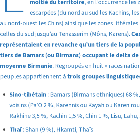
moitié du territoire
, en l’occurrence les 
escarpées (du nord au sud les Kachins, les
au nord-ouest les Chins) ainsi que les zones littérales 
celles du sud jusqu’au Tenasserim (Môns, Karens).
Ces
représentaient en revanche qu’un tiers de la popu
tiers de Bamars (ou Birmans) occupant le delta de 
moyenne Birmanie
. Regroupés en huit « races nation
peuples appartiennent à
trois groupes linguistique
Sino-tibétain
: Bamars (Birmans ethniques) 68 %,
voisins (Pa’O 2 %, Karennis ou Kayah ou Karen rou
Rakhine 3,5 %, Kachin 1,5 %, Chin 1 %, Lisu, Lah
Thaï
: Shan (9 %), Hkamti, Thaïs