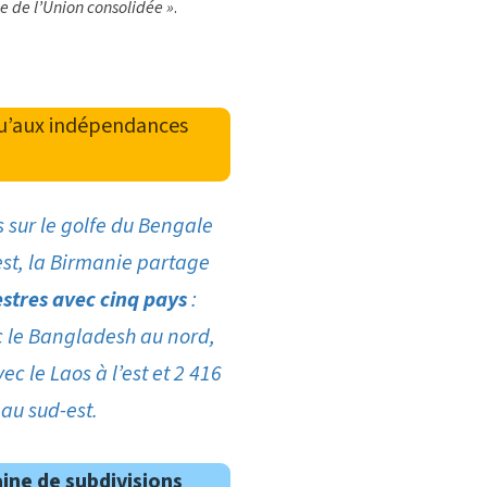
e de l’Union consolidée »
.
qu’aux indépendances
 sur le golfe du Bengale
st, la Birmanie partage
estres avec cinq pays
:
c le Bangladesh au nord,
c le Laos à l’est et 2 416
 au sud-est.
ne de subdivisions