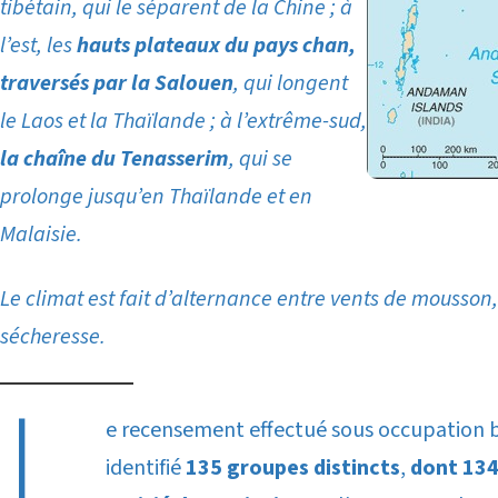
tibétain, qui le séparent de la Chine ; à
l’est, les
hauts plateaux du pays chan,
traversés par la Salouen
, qui longent
le Laos et la Thaïlande ; à l’extrême-sud,
la chaîne du Tenasserim
, qui se
prolonge jusqu’en Thaïlande et en
Malaisie.
Le climat est fait d’alternance entre vents de mousson, 
sécheresse.
L
e recensement effectué sous occupation b
identifié
135 groupes distincts
,
dont 134