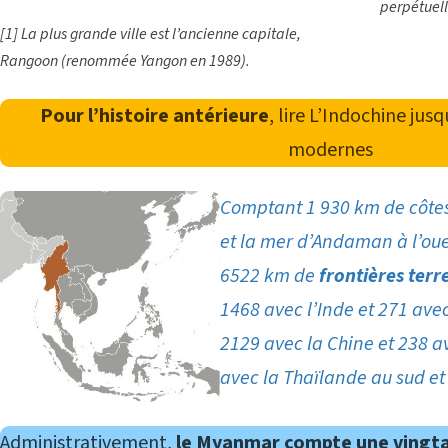
perpétuell
[1]
La plus grande ville est l’ancienne capitale,
Rangoon (renommée Yangon en 1989).
Pour l’histoire antérieure
, lire
L’Indochine jus
modernes
Comptant 1 930 km de côtes
et la mer d’Andaman à l’oue
6522 km de
frontières terr
1468 avec l’Inde et 271 ave
2129 avec la Chine et 238 ave
avec la Thaïlande au sud et
Administrativement,
le Myanmar compte une vingtai