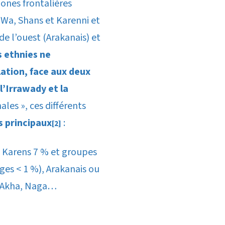
zones frontalières
 Wa, Shans et Karenni et
de l’ouest (Arakanais) et
 ethnies ne
lation, face aux deux
l’Irrawady et la
ales », ces différents
s principaux
:
[2]
 Karens 7 % et groupes
ges < 1 %), Arakanais ou
u, Akha, Naga…