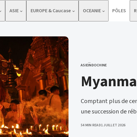
ASIE
EUROPE & Caucase
OCEANIE
PÔLES
R
ASIE
INDOCHINE
CATEGORY
Myanmar
Comptant plus de cent
une succession de rébe
PUBLISHED
54 MIN READ
1 JUILLET 2026