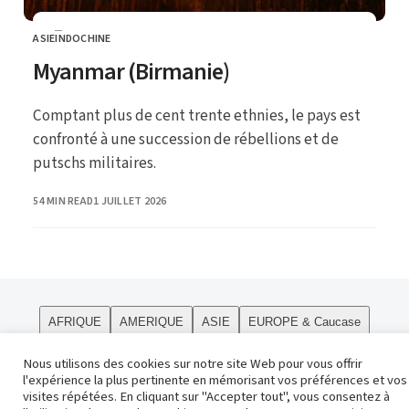
ASIE
INDOCHINE
CATEGORY
Myanmar (Birmanie)
Comptant plus de cent trente ethnies, le pays est
confronté à une succession de rébellions et de
putschs militaires.
PUBLISHED
54 MIN READ
1 JUILLET 2026
AFRIQUE
AMERIQUE
ASIE
EUROPE & Caucase
PÔLES
Curiosités
Le site
OCEANIE
Religions
Nous utilisons des cookies sur notre site Web pour vous offrir
l'expérience la plus pertinente en mémorisant vos préférences et vos
Contact
visites répétées. En cliquant sur "Accepter tout", vous consentez à