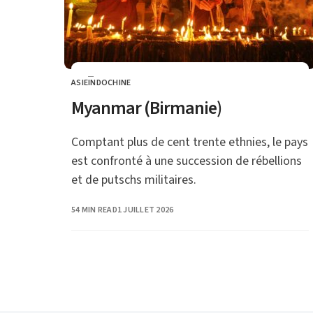
ASIE
INDOCHINE
CATEGORY
Myanmar (Birmanie)
Comptant plus de cent trente ethnies, le pays
est confronté à une succession de rébellions
et de putschs militaires.
PUBLISHED
54 MIN READ
1 JUILLET 2026