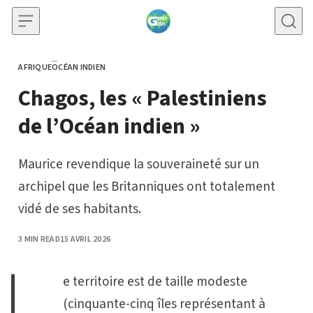
Skip to content
AFRIQUE
OCÉAN INDIEN
CATEGORY
Chagos, les « Palestiniens
de l’Océan indien »
Maurice revendique la souveraineté sur un
archipel que les Britanniques ont totalement
vidé de ses habitants.
PUBLISHED
3 MIN READ
15 AVRIL 2026
e territoire est de taille modeste
(cinquante-cinq îles représentant à