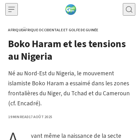
Skip to content
AFRIQUE
AFRIQUE OCCIDENTALE ET GOLFE DE GUINÉE
CATEGORY
Boko Haram et les tensions
au Nigeria
Né au Nord-Est du Nigeria, le mouvement
islamiste Boko Haram a essaimé dans les zones
frontalières du Niger, du Tchad et du Cameroun
(cf. Encadré).
PUBLISHED
19 MIN READ
17 AOÛT 2025
vant même la naissance de la secte