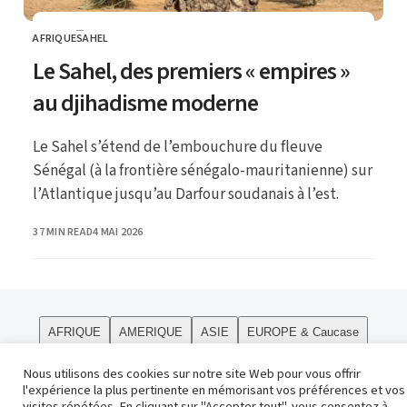
AFRIQUE
SAHEL
CATEGORY
Le Sahel, des premiers « empires »
au djihadisme moderne
Le Sahel s’étend de l’embouchure du fleuve
Sénégal (à la frontière sénégalo-mauritanienne) sur
l’Atlantique jusqu’au Darfour soudanais à l’est.
PUBLISHED
37 MIN READ
4 MAI 2026
AFRIQUE
AMERIQUE
ASIE
EUROPE & Caucase
PÔLES
Curiosités
Le site
OCEANIE
Religions
Nous utilisons des cookies sur notre site Web pour vous offrir
l'expérience la plus pertinente en mémorisant vos préférences et vos
Contact
visites répétées. En cliquant sur "Accepter tout", vous consentez à