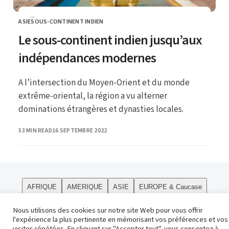
ASIE
SOUS-CONTINENT INDIEN
CATEGORY
Le sous-continent indien jusqu’aux
indépendances modernes
A l’intersection du Moyen-Orient et du monde
extrême-oriental, la région a vu alterner
dominations étrangères et dynasties locales.
PUBLISHED
53 MIN READ
16 SEPTEMBRE 2022
AFRIQUE
AMERIQUE
ASIE
EUROPE & Caucase
PÔLES
Curiosités
Le site
OCEANIE
Religions
Nous utilisons des cookies sur notre site Web pour vous offrir
l'expérience la plus pertinente en mémorisant vos préférences et vos
Contact
visites répétées. En cliquant sur "Accepter tout", vous consentez à