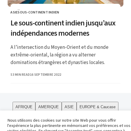
ASIE
SOUS-CONTINENT INDIEN
CATEGORY
Le sous-continent indien jusqu’aux
indépendances modernes
A l’intersection du Moyen-Orient et du monde
extrême-oriental, la région a vu alterner
dominations étrangères et dynasties locales.
PUBLISHED
53 MIN READ
16 SEPTEMBRE 2022
AFRIQUE
AMERIQUE
ASIE
EUROPE & Caucase
PÔLES
Curiosités
Le site
OCEANIE
Religions
Nous utilisons des cookies sur notre site Web pour vous offrir
l'expérience la plus pertinente en mémorisant vos préférences et vos
Contact
visites répétées. En cliquant sur "Accepter tout", vous consentez à