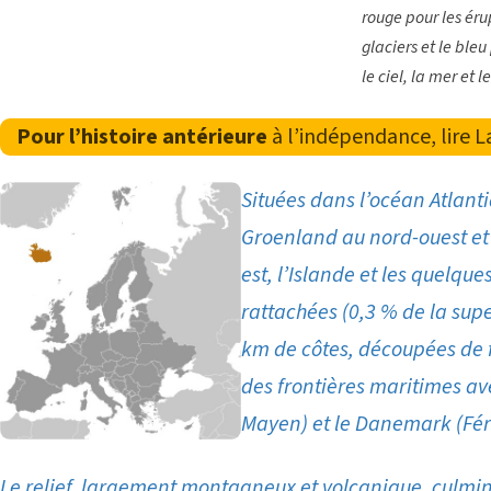
rouge pour les éru
glaciers et le ble
le ciel, la mer et 
Pour l’histoire antérieure
à l’indépendance, lire
L
Situées dans l’océan Atlant
Groenland au nord-ouest et
est, l’Islande et les quelques
rattachées (0,3 % de la sup
km de côtes, découpées de 
des frontières maritimes av
Mayen) et le Danemark (Fér
Le relief, largement montagneux et volcanique, culmin