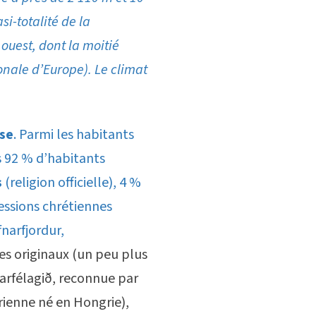
si-totalité de la
 ouest, dont la moitié
onale d’Europe). Le climat
ise
. Parmi les habitants
s 92 % d’habitants
s
(religion officielle), 4 %
essions chrétiennes
narfjordur,
es originaux (un peu plus
úarfélagið, reconnue par
rienne né en Hongrie),