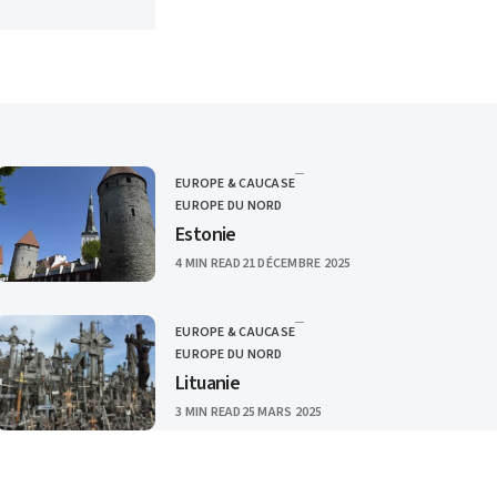
EUROPE & CAUCASE
CATEGORY
EUROPE DU NORD
Estonie
PUBLISHED
4 MIN READ
21 DÉCEMBRE 2025
EUROPE & CAUCASE
CATEGORY
EUROPE DU NORD
Lituanie
PUBLISHED
3 MIN READ
25 MARS 2025