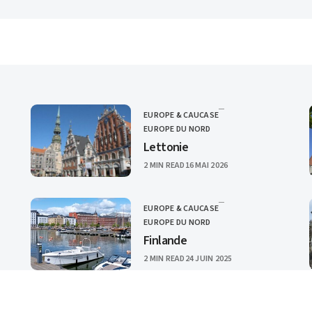
EUROPE & CAUCASE
CATEGORY
EUROPE DU NORD
Lettonie
PUBLISHED
2 MIN READ
16 MAI 2026
EUROPE & CAUCASE
CATEGORY
EUROPE DU NORD
Finlande
PUBLISHED
2 MIN READ
24 JUIN 2025