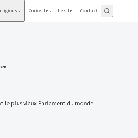
eligions
Curiosités
Le site
Contact
ORD
nt le plus vieux Parlement du monde