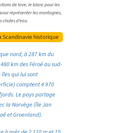
ptions de lave, le blanc pour les
u pour représenter les montagnes,
les chutes d’eau.
a Scandinavie historique
ique nord, à 287 km du
 480 km des Féroé au sud-
 îles qui lui sont
erficie) comptent 4 970
fjords. Le pays partage
ec la Norvège (île Jan
oé et Groenland).
e à près de 2 110 m et 10