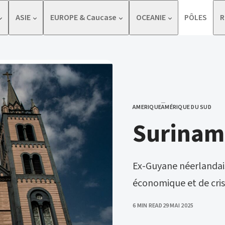
ASIE
EUROPE & Caucase
OCEANIE
PÔLES
R
AMERIQUE
AMÉRIQUE DU SUD
CATEGORY
Surinam
Ex-Guyane néerlandaise
économique et de crise
PUBLISHED
6 MIN READ
29 MAI 2025