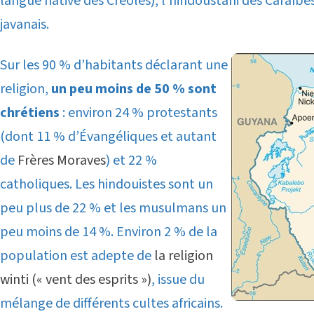
langue native des Créoles), l’hindoustani des Caraïbes 
javanais.
Sur les 90 % d’habitants déclarant une
religion,
un peu moins de 50 % sont
chrétiens
: environ 24 % protestants
(dont 11 % d’Évangéliques et autant
de
Frères Moraves
) et 22 %
catholiques. Les hindouistes sont un
peu plus de 22 % et les musulmans un
peu moins de 14 %. Environ 2 % de la
population est adepte de
la religion
winti (« vent des esprits »)
, issue du
mélange de différents cultes africains.