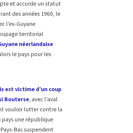
pte et accorde un statut
urant des années 1960, le
vec l’ex-Guyane
upage territorial
 Guyane néerlandaise
alors le pays pour les
s est victime d’un coup
ési Bouterse
, avec l’aval
t vouloir lutter contre la
du pays une république
s Pays-Bas suspendent