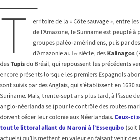
T
erritoire de la « Côte sauvage », entre le
de l’Amazone, le Suriname est peuplé à p
groupes paléo-amérindiens, puis par de
d’Amazonie au I
siècle, des
Kalinagos
(K
er
des
Tupis
du Brésil, qui repoussent les précédents vers 
encore présents lorsque les premiers Espagnols abor
sont suivis par des Anglais, qui s’établissent en 1630 s
Suriname. Mais, trente-sept ans plus tard, à l’issue d
anglo-néerlandaise (pour le contrôle des routes mari
doivent céder leur colonie aux Néerlandais.
Ceux-ci s
tout le littoral allant du Maroni à l’Essequibo
(soit 
actuels) qu’ils mettent en valeur en faisant venir des e