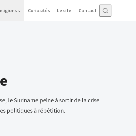
eligions
Curiosités
Le site
Contact
e
, le Suriname peine à sortir de la crise
s politiques à répétition.