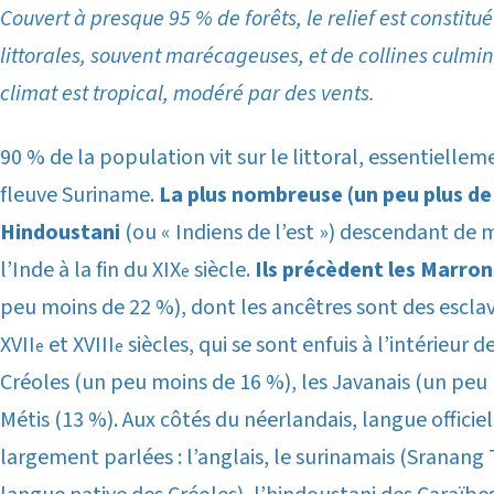
Couvert à presque 95 % de forêts, le relief est constitué
littorales, souvent marécageuses, et de collines culmi
climat est tropical, modéré par des vents.
90 % de la population vit sur le littoral, essentiellem
fleuve Suriname.
La plus nombreuse (un peu plus de 
Hindoustani
(ou « Indiens de l’est ») descendant de
l’Inde à la fin du XIX
siècle.
Ils précèdent les Marro
e
peu moins de 22 %), dont les ancêtres sont des esclave
XVII
et XVIII
siècles, qui se sont enfuis à l’intérieur d
e
e
Créoles (un peu moins de 16 %), les Javanais (un peu 
Métis (13 %). Aux côtés du néerlandais, langue officie
largement parlées : l’anglais, le surinamais (Sranang