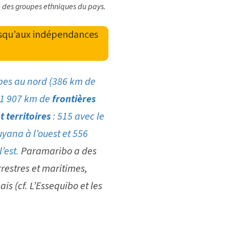
é des groupes ethniques du pays.
usqu’aux indépendances
ïbes au nord (386 km de
 1 907 km de
frontières
t territoires
: 515 avec le
uyana à l’ouest et 556
l’est.
Paramaribo a des
errestres et maritimes,
ais (cf.
L’Essequibo et les