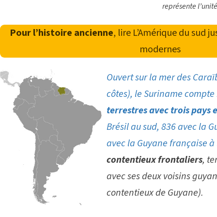
représente l’unit
Pour l’histoire ancienne
, lire
L’Amérique du sud j
modernes
Ouvert sur la mer des Cara
côtes), le Suriname compte
terrestres avec trois pays e
Brésil au sud, 836 avec la G
avec la Guyane française à 
contentieux frontaliers
, t
avec ses deux voisins guyan
contentieux de Guyane
).