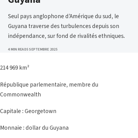
Seul pays anglophone d’Amérique du sud, le
Guyana traverse des turbulences depuis son
indépendance, sur fond de rivalités ethniques.
PUBLISHED
4 MIN READ
5 SEPTEMBRE 2025
214 969 km²
République parlementaire, membre du
Commonwealth
Capitale : Georgetown
Monnaie : dollar du Guyana