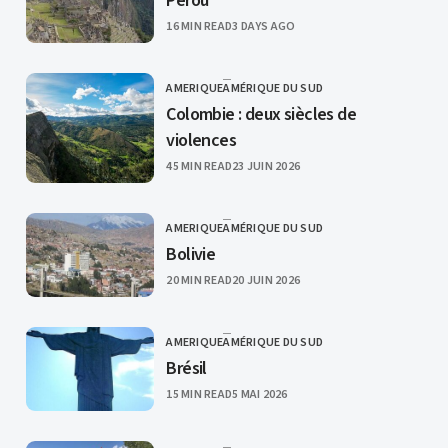
Pérou
PUBLISHED
16 MIN READ
3 DAYS AGO
AMERIQUE
AMÉRIQUE DU SUD
CATEGORY
Colombie : deux siècles de
violences
PUBLISHED
45 MIN READ
23 JUIN 2026
AMERIQUE
AMÉRIQUE DU SUD
CATEGORY
Bolivie
PUBLISHED
20 MIN READ
20 JUIN 2026
AMERIQUE
AMÉRIQUE DU SUD
CATEGORY
Brésil
PUBLISHED
15 MIN READ
5 MAI 2026