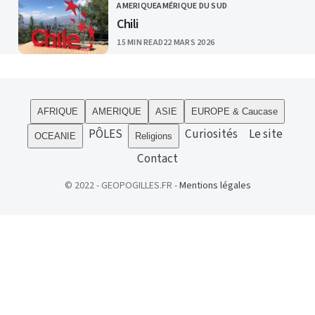
AMERIQUE
AMÉRIQUE DU SUD
CATEGORY
Chili
PUBLISHED
15 MIN READ
22 MARS 2026
AFRIQUE
AMERIQUE
ASIE
EUROPE & Caucase
PÔLES
Curiosités
Le site
OCEANIE
Religions
Contact
© 2022 - GEOPOGILLES.FR -
Mentions légales