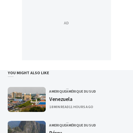
YOU MIGHT ALSO LIKE
AMERIQUE
AMÉRIQUE DU SUD
CATEGORY
Venezuela
PUBLISHED
18 MIN READ
11 HOURS AGO
AMERIQUE
AMÉRIQUE DU SUD
CATEGORY