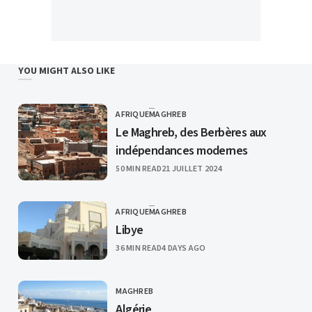
YOU MIGHT ALSO LIKE
AFRIQUE
MAGHREB
CATEGORY
Le Maghreb, des Berbères aux
indépendances modernes
PUBLISHED
50 MIN READ
21 JUILLET 2024
AFRIQUE
MAGHREB
CATEGORY
Libye
PUBLISHED
36 MIN READ
4 DAYS AGO
MAGHREB
CATEGORY
Algérie