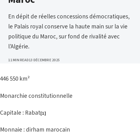
En dépit de réelles concessions démocratiques,
le Palais royal conserve la haute main sur la vie
politique du Maroc, sur fond de rivalité avec
l’Algérie.
PUBLISHED
11 MIN READ
13 DÉCEMBRE 2025
446 550 km²
Monarchie constitutionnelle
Capitale : Rabat
[1]
Monnaie : dirham marocain