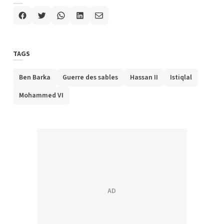
TAGS
Ben Barka
Guerre des sables
Hassan II
Istiqlal
Mohammed VI