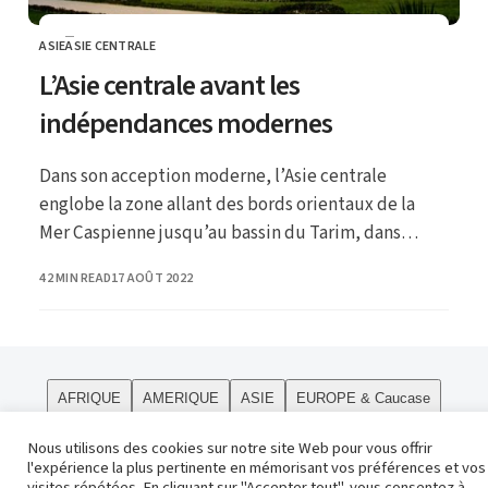
ASIE
ASIE CENTRALE
CATEGORY
L’Asie centrale avant les
indépendances modernes
Dans son acception moderne, l’Asie centrale
englobe la zone allant des bords orientaux de la
Mer Caspienne jusqu’au bassin du Tarim, dans
l’actuel Xinjiang chinois ; ce dernier, comme la
PUBLISHED
42 MIN READ
17 AOÛT 2022
Mongolie et la Sibérie orientale, sont plutôt
considérés comme faisant partie de la « haute Asie
».
AFRIQUE
AMERIQUE
ASIE
EUROPE & Caucase
PÔLES
Curiosités
Le site
OCEANIE
Religions
Nous utilisons des cookies sur notre site Web pour vous offrir
l'expérience la plus pertinente en mémorisant vos préférences et vos
Contact
visites répétées. En cliquant sur "Accepter tout", vous consentez à