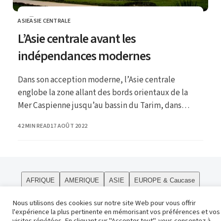
ASIE
ASIE CENTRALE
CATEGORY
L’Asie centrale avant les
indépendances modernes
Dans son acception moderne, l’Asie centrale
englobe la zone allant des bords orientaux de la
Mer Caspienne jusqu’au bassin du Tarim, dans
l’actuel Xinjiang chinois ; ce dernier, comme la
PUBLISHED
42 MIN READ
17 AOÛT 2022
Mongolie et la Sibérie orientale, sont plutôt
considérés comme faisant partie de la « haute Asie
».
AFRIQUE
AMERIQUE
ASIE
EUROPE & Caucase
PÔLES
Curiosités
Le site
OCEANIE
Religions
Nous utilisons des cookies sur notre site Web pour vous offrir
l'expérience la plus pertinente en mémorisant vos préférences et vos
Contact
visites répétées. En cliquant sur "Accepter tout", vous consentez à