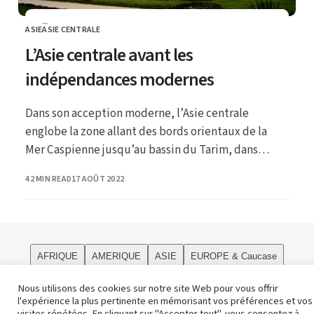
ASIE
ASIE CENTRALE
CATEGORY
L’Asie centrale avant les
indépendances modernes
Dans son acception moderne, l’Asie centrale
englobe la zone allant des bords orientaux de la
Mer Caspienne jusqu’au bassin du Tarim, dans
l’actuel Xinjiang chinois ; ce dernier, comme la
PUBLISHED
42 MIN READ
17 AOÛT 2022
Mongolie et la Sibérie orientale, sont plutôt
considérés comme faisant partie de la « haute Asie
».
AFRIQUE
AMERIQUE
ASIE
EUROPE & Caucase
PÔLES
Curiosités
Le site
OCEANIE
Religions
Nous utilisons des cookies sur notre site Web pour vous offrir
l'expérience la plus pertinente en mémorisant vos préférences et vos
Contact
visites répétées. En cliquant sur "Accepter tout", vous consentez à